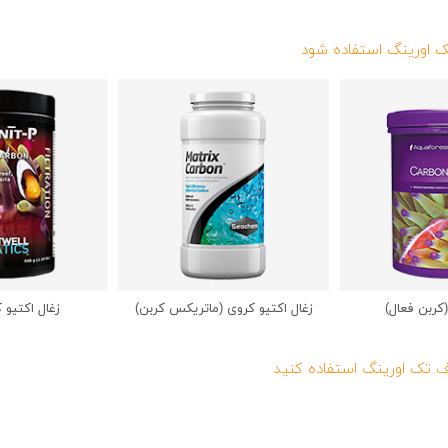
(کربن فعال)
زغال اکتیو کروی (ماتریکس کربن)
زغال اکتیو ک