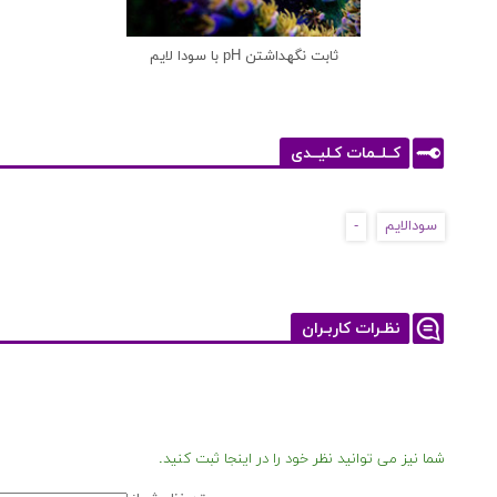
ثابت نگهداشتن pH با سودا لایم
کــلــمات کـلیــدی
سودالایم
-
نظـرات کاربـران
شما نیز می توانید نظر خود را در اینجا ثبت کنید.