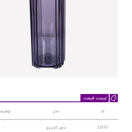
لیست قیمت
کد
مدل
توضیحا
11573
بدون کارتریج
-