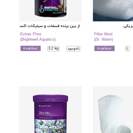
یزیکی
از بین برنده فسفات و سیلیکات اکسترکس فوس
Extrax Phos
Filter Wool
(
Brightwell Aquatics
)
(
Dr. Water
)
مشاهده
مشاهده
L
ناموجود
3.2 kg