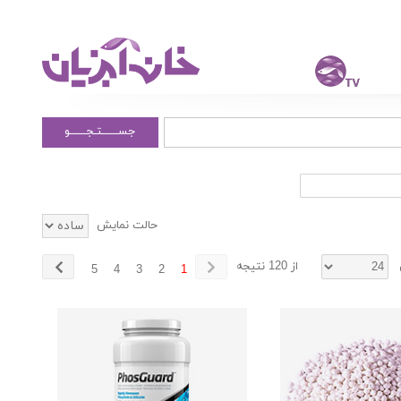
جســــــتـجــــــو
حالت نمایش
از 120 نتیجه
5
4
3
2
1