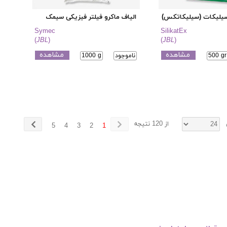
یلیکات (سیلیکاتکس)
الیاف ماکرو فیلتر فیزیکی سیمک
Symec
SilikatEx
(
JBL
)
(
JBL
)
مشاهده
مشاهده
500 gr
ناموجود
1000 g
از 120 نتیجه
5
4
3
2
1