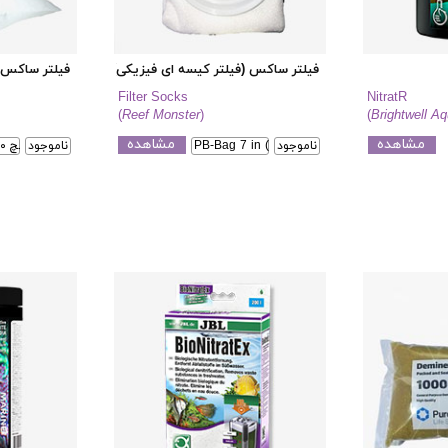
فیلتر ساکس (فیلتر کیسه ای فیزیکی)
فیلتر ساکس (
Filter Socks
NitratR
(
Reef Monster
)
(
Brightwell Aq
مشاهده
مشاهده
ناموجود
PB-Bag 7 in (200)
ناموجود
هفت اینچ ۲۰۰ میکرون