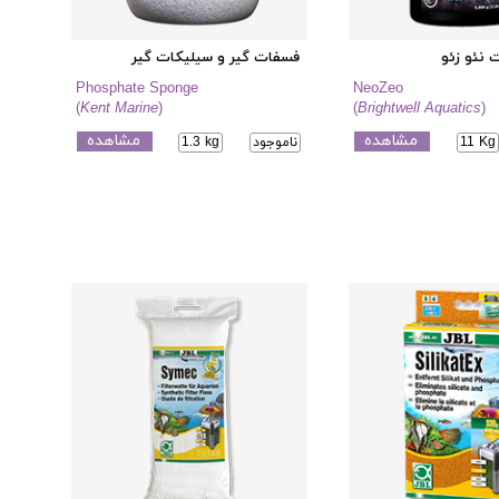
 نئو زئو
فسفات گیر و سیلیکات گیر
Phosphate Sponge
NeoZeo
(
Kent Marine
)
(
Brightwell Aquatics
)
مشاهده
مشاهده
11 Kg
ناموجود
1.3 kg