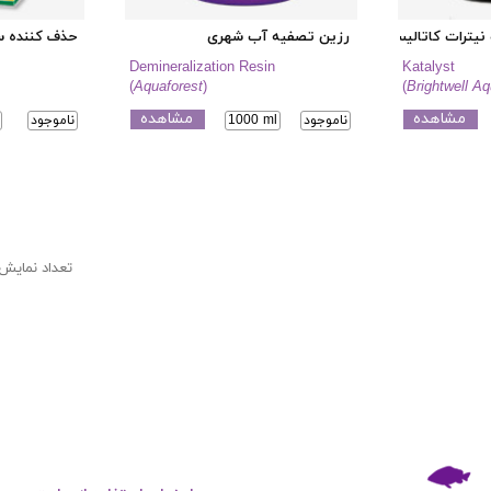
 نیترات کاتالیست (بایوپلت)
رزین تصفیه آب شهری
حذف کننده س
Demineralization Resin
Katalyst
(
Aquaforest
)
(
Brightwell Aq
مشاهده
مشاهده
ناموجود
1000 ml
ناموجود
تعداد نمایش