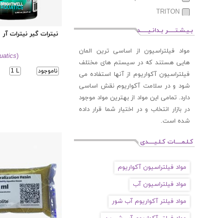
TRITON
Tunze
بـیـشـتـــــر بـدانـیـــــد
نیترات گیر نیترات آر
مواد فیلتراسیون از اساسی ترین المان
uatics
)
هایی هستند که در سیستم های مختلف
ناموجود
1 L
فیلتراسیون آکواریوم از آنها استفاده می
شود و در سلامت آکواریوم نقش اساسی
دارد. تمامی این مواد از بهترین مواد موجود
در بازار انتخاب و در اختیار شما قرار داده
شده است.
کـلـمــــات کـلـیــــدی
مواد فیلتراسیون آکواریوم
مواد فیلتراسیون آب
مواد فیلتر آکواریوم آب شور