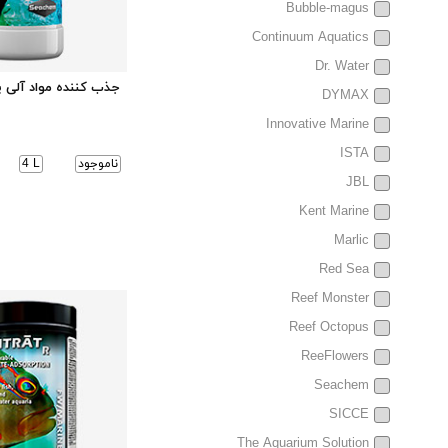
Bubble-magus
Continuum Aquatics
Dr. Water
جذب کننده مواد آلی 
DYMAX
Innovative Marine
ISTA
ناموجود
4 L
JBL
Kent Marine
Marlic
Red Sea
Reef Monster
Reef Octopus
ReeFlowers
Seachem
SICCE
The Aquarium Solution