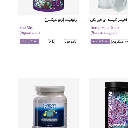
فیلتر کیسه ای فیزیکی)
زئولیت (زئو میکس)
Zeo Mix
Sump Filter Sock
(
Aquaforest
)
(
Bubble-magus
)
مشاهده
مشاهده
ناموجود
5 L