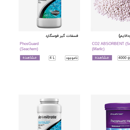
الایم)
فسفات گیر فوسگارد
PhosGuard
CO2 ABSORBENT (Sod
(
Seachem
)
(
Marlic
)
مشاهده
مشاهده
4000 g
ناموجود
4 L