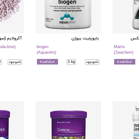
ریکس
بایوپلیت بیوژن
آکرولایم (سود
a-lime)
biogen
Matrix
(
Aquavitro
)
(
Seachem
)
مشاهده
مشاهده
ناموجود
3 kg
ناموجود
r