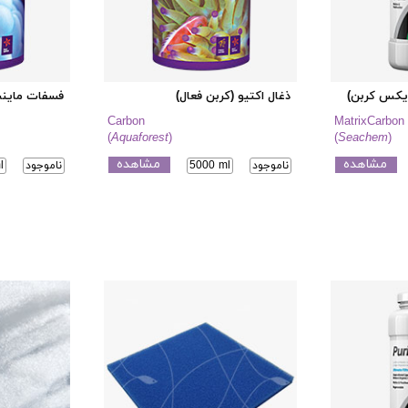
ریکس کربن)
ذغال اکتیو (کربن فعال)
فسفات ماینس
Carbon
MatrixCarbon
(
Aquaforest
)
(
Seachem
)
مشاهده
مشاهده
ناموجود
5000 ml
ناموجود
l