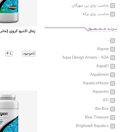
مناسب برای بی مهرگان
مناسب برای برکه
بــرنــد مـــحــصــول
زغال اکتیو کروی (مات
-
Algone
ناموجود
4 L
Aqua Design Amano - ADA
AquaEl
Aquaforest
AquaticsHouse
Aquavitro
ATI
Bio-Box
Blue Treasure
Brightwell Aquatics