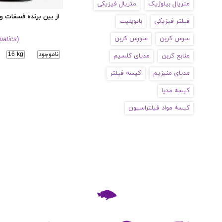
متریال بیلوژیک
متریال فیزیکی
از بین برنده فسفات و
فیلتر فیزیکی
بایوپلیت
سرس کربن
سورس کربن
uatics
)
ناموجود
16 kg
منابع کربن
مدیای کلسیم
مدیای منیزیم
کیسه فیلتر
کیسه مدیا
کیسه مواد فیلتراسیون