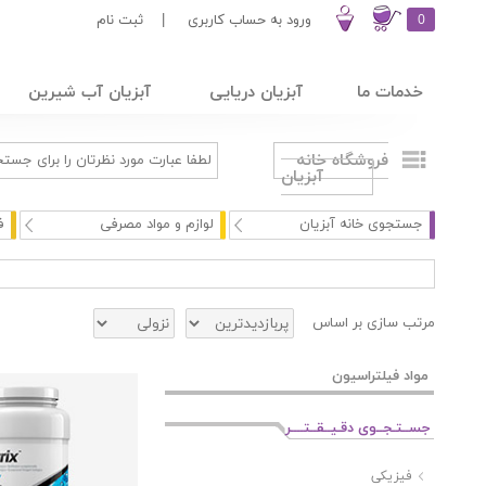
0
ورود به حساب کاربری
|
ثبت نام
خدمات ما
آبزیان دریایی
آبزیان آب شیرین
فروشگاه خانه
آبزیان
جستجوی خانه آبزیان
لوازم و مواد مصرفی
ف
مرتب سازی بر اساس
مواد فیلتراسیون
جســتـجــوی دقـیــقــتــــر
فیزیکی