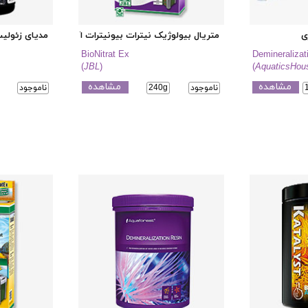
ی
متریال بیولوژیک نیترات بیونیترات اکس
مدیای زئولیت
BioNitrat Ex
Demineralizat
(
JBL
)
(
AquaticsHou
مشاهده
مشاهده
ناموجود
240g
ناموجود