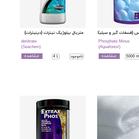
 (فسفات گیر و سیلیکات گیر)
متریال بیلوژیک نیترات (دینیترات)
denitrate
Phosphate Minus
(
Seachem
)
(
Aquaforest
)
مشاهده
مشاهده
5000 m
ناموجود
4 L