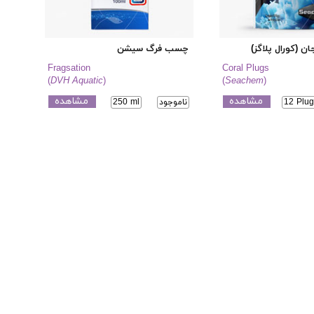
ن (کورال پلاگز)
چسب فرگ سیشن
Fragsation
Coral Plugs
(
DVH Aquatic
)
(
Seachem
)
مشاهده
مشاهده
12 Plug
ناموجود
250 ml