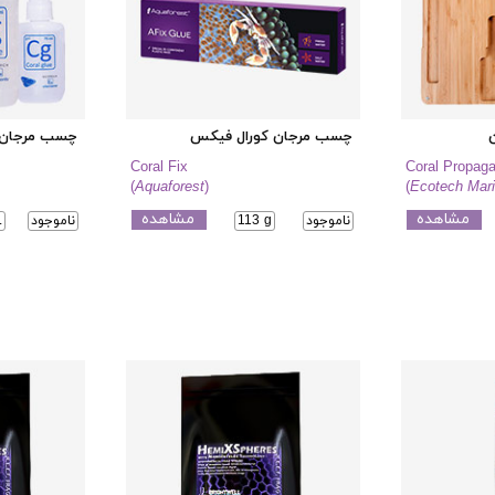
ن
چسب مرجان کورال فیکس
چسب مرجان ک
Coral Fix
Coral Propagat
(
Aquaforest
)
(
Ecotech Mar
مشاهده
مشاهده
ناموجود
113 g
ناموجود
L