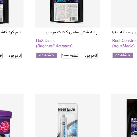
ریف کانستراکت
پایه شش ضلعی کاشت مرجان
نیم کره کاش
HeXiDiscs
Reef Construc
(
Brightwell Aquatics
)
(
AquaMedic
)
مشاهده
مشاهده
ناموجود
قطعه ۱۰۰۰
ناموجود
۵۰