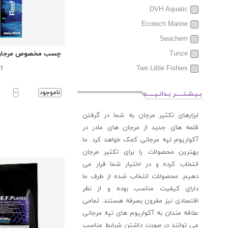
DVH Aquatic
Ecotech Marine
Seachem
چسب مخصوص مرجان 
Tunze
t
Two Little Fishies
ناموجود
-
بـیـشـتـــــر بـدانـیـــــد
ابزارهای تکثیر مرجان به شما در گرفتن
قلمه های جدید از مرجان های مادر در
آکواریوم تپه مرجانی کمک خواهد کرد. ما
بهترین محصولات را برای تکثیر مرجان
انتخاب کرده و در اختیار شما قرار می
دهیم. محصولات انتخاب شده از طرف ما
دارای کیفیت مناسب بوده و از نظر
اقتصادی نیز مقرون بصرفه هستند. تمامی
علاقه مندان به آکواریوم های تپه مرجانی
می توانند در صورت داشتن شرایط مناسب