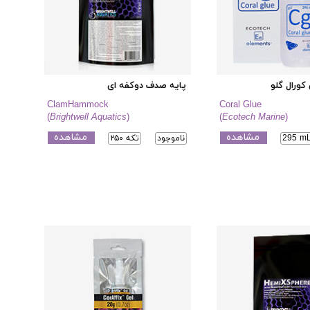
ورال گلو
پایه صدف دوکفه ای
ClamHammock
Coral Glue
(
Brightwell Aquatics
)
(
Ecotech Marine
)
مشاهده
مشاهده
295 m
ناموجود
۲۵۰ تکه