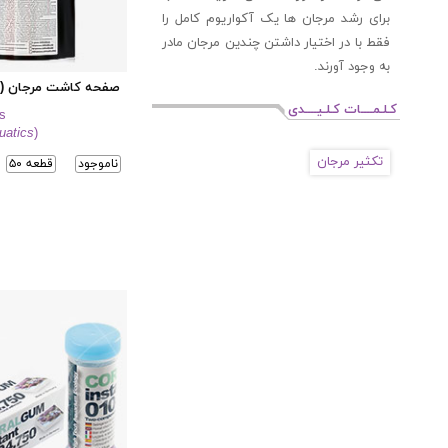
برای رشد مرجان ها یک آکواریوم کامل را
فقط با در اختیار داشتن چندین مرجان مادر
به وجود آورند.
صفحه کاشت مرجان (ر
کـلـمــــات کـلـیــــدی
s
uatics
)
تکثیر مرجان
ناموجود
۵۰ قطعه