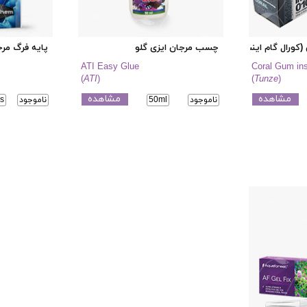
کورال گام اینستنت)
چسب مرجان ایزی گلو
پایه فرگ مرجا
ATI Easy Glue
Coral Gum ins
(
ATI
)
(
Tunze
)
مشاهده
مشاهده
ناموجود
50ml
ناموجود
s