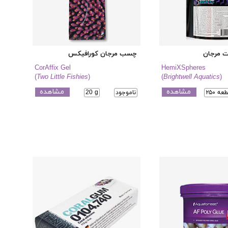
ت مرجان
چسب مرجان کورافیکس
CorAffix Gel
HemiXSpheres
(
Two Little Fishies
)
(
Brightwell Aquatics
)
مشاهده
مشاهده
۲ قطعه
ناموجود
20 g