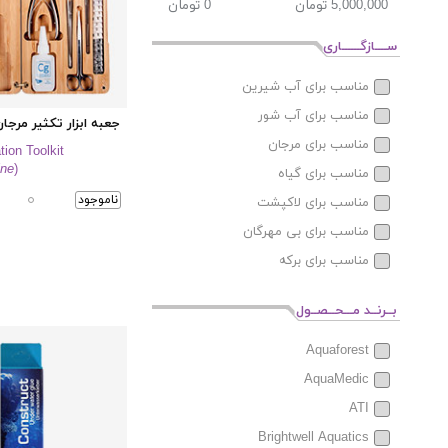
ســــازگــــــاری
مناسب برای آب شیرین
مناسب برای آب شور
جعبه ابزار تکثیر مرجا
مناسب برای مرجان
ion Toolkit
ine
)
مناسب برای گیاه
ناموجود
مناسب برای لاکپشت
مناسب برای بی مهرگان
مناسب برای برکه
بــرنــد مـــحــصــول
Aquaforest
AquaMedic
ATI
Brightwell Aquatics