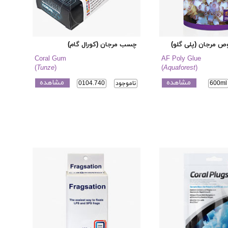
مرجان (پلی گلو)
چسب مرجان (کورال گام)
Coral Gum
AF Poly Glue
(
Tunze
)
(
Aquaforest
)
مشاهده
مشاهده
600ml
ناموجود
0104.740