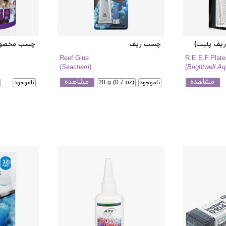
یف پلیت)
چسب ریف
چسب مخصوص 
Reef Glue
R.E.E.F.Plate
(
Seachem
)
(
Brightwell Aq
مشاهده
مشاهده
ناموجود
20 g (0.7 oz)
ناموجود