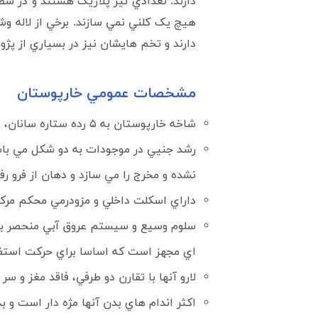
دارند. تعدادي نيز پلاژيک هستند و در سطح
هيچ يک کلني نمي سازند. برخي از لاله و
دارند و تخم هايشان نيز در بسياري از پژ
مشخصات عمومي خارپوستان
شاخه خارپوستان به ۵ رده ستاره سانان، مارسانان، خارسانان، خيارسانان و لاله وشان تقسيم مي شوند و نزديک ترين گروه به مهره داران هستند.
رشد جنيي در موجودات به دو شکل مي باشد
نشده و مخرج را مي سازد و دهان از فرو رف
داراي اسکلت داخلي و مزودرمي محکم مرک
سلوم وسيع و سيستم عروق آبي منحصر به فر
اي مجهز است که اساسا براي حرکت استف
لارو آنها با تقارن دو طرفي، فاقد مغز و س
اکثر اندام هاي بدن آنها مژه دار است و