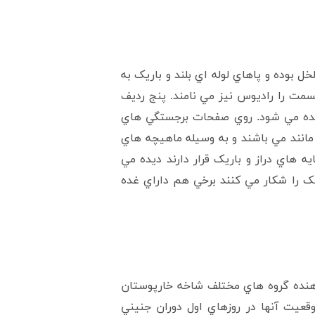
ف ها متخلخل بوده و پاهاي لوله اي بلند و باريک به
مت را راديوس نيز مي نامند. پنج رديف
اميده مي شود. روي صفحات برجستگي هاي
 مانند مي باشند و به وسيله ماهيچه هاي
 هاي دراز و باريک قرار دارند ديده مي
چک را شکار مي کنند برخي هم داراي غده
نده گروه هاي مختلف شاخه خارپوستان
شعاعي که موقعيت آنها در روزهاي اول دوران جنيني