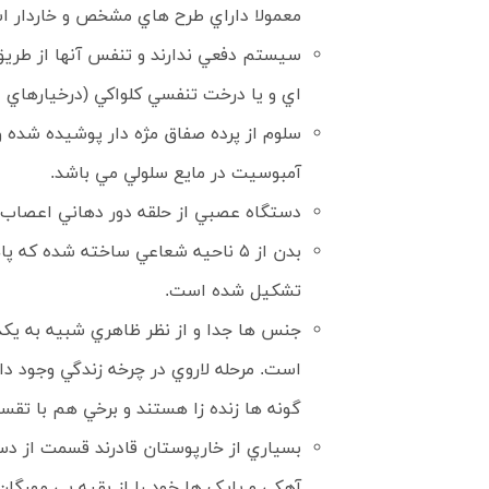
معمولا داراي طرح هاي مشخص و خاردار 
سيستم دفعي ندارند و تنفس آنها از طريق آ
اي و يا درخت تنفسي کلواکي (درخيارهاي 
سلوم از پرده صفاق مژه دار پوشيده شده و
آمبوسيت در مايع سلولي مي باشد.
دستگاه عصبي از حلقه دور دهاني اعصاب 
بدن از ۵ ناحيه شعاعي ساخته شده ک
تشکيل شده است.
جنس ها جدا و از نظر ظاهري شبيه به يکد
است. مرحله لاروي در چرخه زندگي وجود دا
گونه ها زنده زا هستند و برخي هم با تقس
بسياري از خارپوستان قادرند قسمت از دس
آهکي و پايک ها خود را از بقيه بي مهرگان