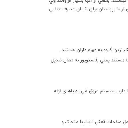
يستند. بعضي از آنها بسيار فراوانند ولي
ي از خارپوستان براي انسان مصرف غذايي
ا هستند يعني بلاستوپور به دهان تبديل
 دارد. سيستم عروق آبي به پاهاي لوله
امل صفحات آهکي ثابت يا متحرک و