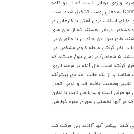
درما واژه‌ي يوناني است که از دو کلمه
Echinos به معني خارپشت يا جوجه تيغي و Derma به معني پوست تشکيل شده است.
ن داراي اسکلت درون آهکي با خارهايي در
 و مشخص دريايي هستند که از زمان هاي
 و داراي ۷۰۰۰ گونه مي باشند. طرح بدن اين جانوران با جانوران بي
 با در نظر گرفتن مرحله لاروي مشخص مي
گردد. خارپوستان موجوداتي با تقارن شعاعي (بيشتر ۵ شعاعي) در زمان بلوغ هستند که
 گرفته است. حال آنکه در مرحله لاروي
ت شناسان، از يک حالت اجدادي پيشرفته
 تغيير وضعيت يافته اند و نوعي تحول
ن دو طرفي است و به بالغي ثابت با تقارن
که در آنها نخستين سوراخ حفره گوارشي
 کف درياها از خطوط جزرو مدي گرفته تا عمق ۳۳۶۰ متري زندگي مي کنند. بيشتر آنها آزادند ولي حرکت کند