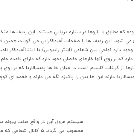
راي الگوي بدني ۵ شعاعي بوده که مطابق با بازوها در ستاره دريايي هستند. اين ردي
 مي شود. اين رديف ها را صفحات آمبولاکرايي مي گويند، همين قس
جود دارد نواحي بين شعاعي (اينتر راديوس) يا اينتراآمبولاکر ن
ارد که بر روي آنها خارهاي مفصلي وجود دارد که داراي قاعده جام
 از کربنات کلسيم است در ميان خارها پديسالاريا که بر روي پايه
سالاريا دارند اين ها بدن را پاکيزه نگه مي دارند و طعمه اي کو
سيستم عروق آبي در واقع صفت پيوند ده
محسوب مي گردد. ۵ کانال 