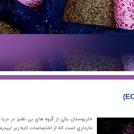
خارپوستان يکي از گروه هاي بي نظير در دريا
خارداري است که از اختصاصات لايه زير اپيد