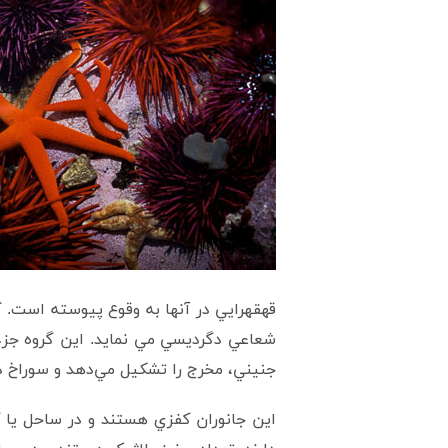
قهقهرايي در آنها به وقوع پيوسته است. گو
شعاعي دگرديسي مي نمايد. اين گروه جزء
جنيني، مخرج را تشکيل مي‌دهد و سوراخ د