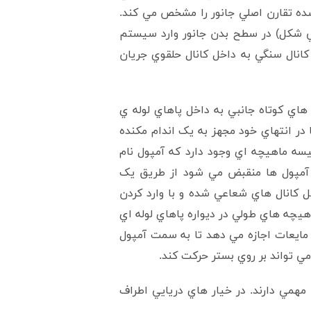
 بدن جانور شده تقارن اصلي جانور را مشخص مي کند.
ي شکل) در سطح بدن جانور وارد سيستم
نال سنگي به داخل کانال حلقوي جريان
هاي کوتاه جانبي به داخل پاهاي لوله ي
 در انتهاي خود مجهز به يک اندام مکنده
سه ماهيچه اي وجود دارد که آمپول نام
 آمپول ها منقبض مي شود از طريق يک
ل کانال هاي شعاعي شده و با وارد کردن
هيچه هاي طولي در ديواره پاهاي لوله اي
مايعات اجازه مي دهد تا به سمت آمپول
ي تواند بر روي بستر حرکت کند.
جانور نقش مهمي دارند. در خيار هاي دريايي اطراف