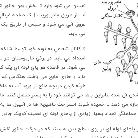
تعيين مي شود وارد ۵ بخش
آب از طريق مادرپوريت (يک صفحه غربال
عروق آبي مي شود و سپس از طريق يک کا
مي يابد.
۵ کانال شعاعي به نوبه خود توسط شاخه 
امتداد مي يابد. در برخي خارپوستان هر پا
مي شود. در قاعده هر پاي لوله اي يک کي
دارد و حاوي مايع مي باشد. هنگامي که
طرفه کردن دريچه مانع از ورود آب به داخ
دن آن شده بنابراين پاها مي توانند خود را به بستر متصل کنند. ما
زه مي دهد تا خميده شوند استراحت ماهيچه ها در آمپول ها به 
هماهنگي تعداد بسيار زيادي از پاهاي لوله اي ضعيف کوچک جانور م
ريايي معمولا داراي ۵ رديف از پاهاي لوله اي بر روي سطح بدن هستند که در حرکت 