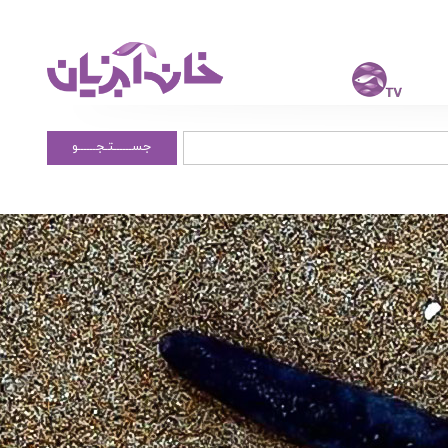
جســــــتـجــــــو