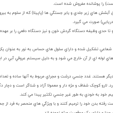
است) را پوشانده مفروش شده است.
بشش هاي زير جلدي و يابر جستگي ها (پاپيلا) که از سلوم به بيرون 
دريايي) صورت مي گيرد.
 تا حدي وظيفه دستگاه گردش خون و نيز دستگاه دفعي را بر عهده د
شعاعي تشکيل شده و داراي سلول هاي حساس به نور به عنوان يکي
ه پاهاي لوله اي از آن خارج مي شود و به دليل سيستم عروقي آبي در اين
يگر هستند. غدد جنسي درشت و مجراي مربوط به آنها ساده و تعداد 
رد. لارو کوچک شفاف و مژه دار و معمولا آزاد و شناگر است و دچا
يم خود به خودي به طور غير جنسي تکثير پيدا مي کند.
ت رفته بدن خود را ترميم کنند و با ويژگي هاي منحصر به فرد از 
 جدا و داراي يک موقعيت ويژه نموده اند.