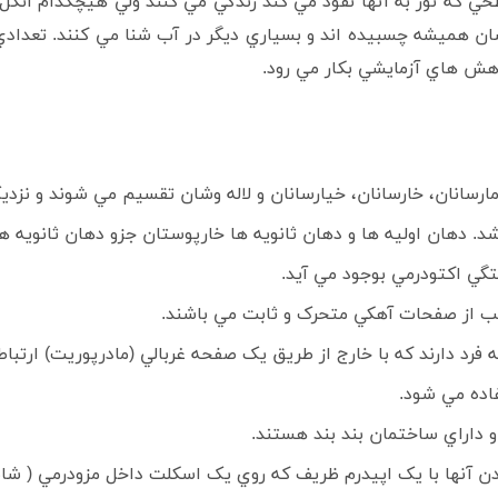
ي که نور به آنها نفوذ مي کند زندگي مي کنند ولي هيچکدام انگل ن
شان هميشه چسبيده اند و بسياري ديگر در آب شنا مي کنند. تعداد
وهش هاي آزمايشي بکار مي رود.
. دهان اوليه ها و دهان ثانويه ها خارپوستان جزو دهان ثانويه ه
تگي اکتودرمي بوجود مي آيد.
ب از صفحات آهکي متحرک و ثابت مي باشند.
د دارند که با خارج از طريق يک صفحه غربالي (مادرپوريت) ارتباط
اده مي شود.
ر و داراي ساختمان بند بند هستند.
 بدن آنها با يک اپيدرم ظريف که روي يک اسکلت داخل مزودرمي ( ش