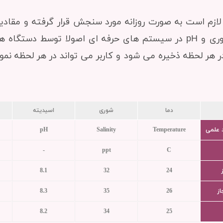
ر لازم است به صورت روزانه مورد سنجش قرار گرفته و مقاد
 هر لحظه ذخیره می شود و کاربر می تواند در هر لحظه نمودا
دما
شوری
اسیدیته
د علمی
Temperature
Salinity
pH
-
ppt
C
8.1
32
24
ز
26
35
8.3
8.2
34
25