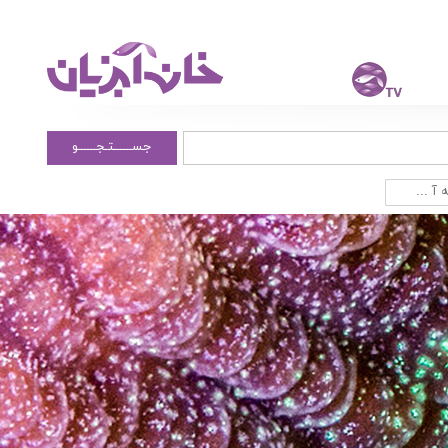
جســــــتـجــــــو
آ ...