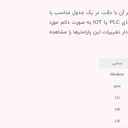
یر آن با دقت در یک جدول مناسب با
تاریخ ثبت شود. (سه پارامتر دما، شوری و pH در سیستم های حرفه ای اصولا توسط دستگاه های PLC یا IOT به صورت دائم مورد
ر تغییرات این پارامترها را مشاهده
سختی
Alkalinity
ppm
115
140
128