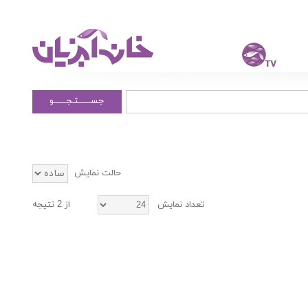
جســــــتـجــــــو
حالت نمایش
تعداد نمایش
از 2 نتیجه