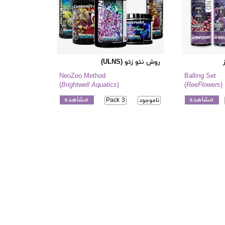
روش نئو زئو (ULNS)
NeoZeo Method
Balling Set
(
Brightwell Aquatics
)
(
ReeFlowers
)
مشاهده
مشاهده
ناموجود
Pack 3