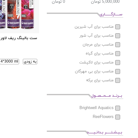
ســــازگــــــاری
مناسب برای آب شیرین
مناسب برای آب شور
ست بالینگ ریف لاورز
مناسب برای مرجان
مناسب برای گیاه
به زودی
4*3000 ml
مناسب برای لاکپشت
مناسب برای بی مهرگان
مناسب برای برکه
بــرنــد مـــحــصــول
Brightwell Aquatics
ReeFlowers
بـیـشـتـــــر بـدانـیـــــد