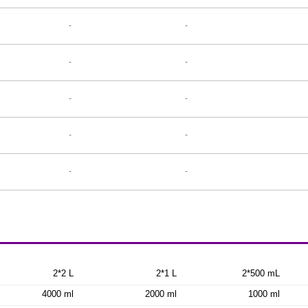
-
-
-
-
-
-
-
-
-
-
2*2 L
2*1 L
2*500 mL
4000 ml
2000 ml
1000 ml