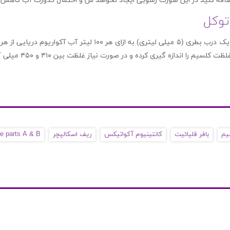
افه کنید در این صورت رسوبی ایجاد نخواهد ش و احتمال کدورت آب کاهش 
توکل
دازه گیری کرده و در صورت نیاز غلظت بین ۴۱۰ و ۴۵۰ میلی گرم بر لیتر( ppm) حفظ کنید.
یم
بافر قلیائیت
کانتینیوم آکواتیکس
ریف اسکالپچر
e parts A & B