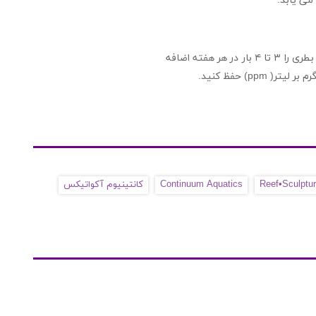
می یابد.
قبل از استفاده به خوبی تکان دهید. یک درب بطری (۵ میلی لیتری) به ازای هر ۱۰۰ لیتر آب آکواریوم دریایی از هر بطری را ۳ تا ۴ بار در هر هفته اضافه
Reef•Sculptur
Continuum Aquatics
کانتینیوم آکواتیکس