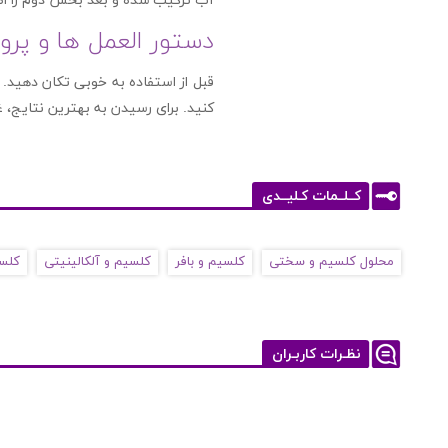
آب ترکیب شده و بعد بخش دوم را اض
دستور العمل ها و پرو
کنید. برای رسیدن به بهترین نتایج، غلظت کلسیم را ان
کــلــمات کـلیــدی
محلول کلسیم و سختی
کلسیم و بافر
کلسیم و آلکالینیتی
کلس
نظـرات کاربـران