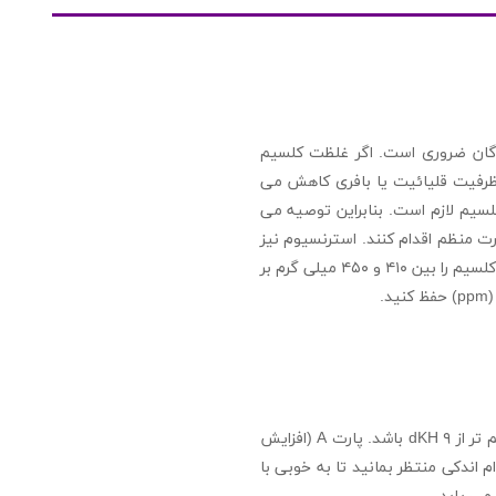
 گان ضروری است. اگر غلظت کلسیم
 ظرفیت قلیائیت یا بافری کاهش می
ل مناسب کلسیم لازم است. بنابراین توصیه می
رت منظم اقدام کنند. استرنسیوم نیز
برای تشکیل آراگونیتها مورد نیاز است. هم چنین کنتینیوم توصیه می کند که شما سطح کلسیم را بین ۴۱۰ و ۴۵۰ میلی گرم بر
متخصصان آکواریوم که مرجان های SPS را نگه می دارند، بیان می دارند که بهتر است سطح قلیائیت بین ۷ تا کم تر از ۹ dKH باشد. پارت A (افزایش
هر کدام اندکی منتظر بمانید تا به خوبی با