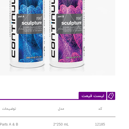
لیست قیمت
کد
مدل
توضیحات
Parts A & B
2*250 mL
12185