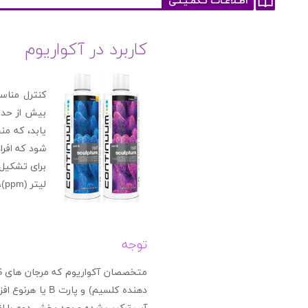
اطـلاعـات تـکمـیـلـی
کاربرد در آکواریوم
کنترل مناس
بیش از حد 
شود که افرا
لیتر (ppm)، سطح قلیایی را ۷ تا ۱۱ dKH و سطح منیزیم را ۱۲۵۰ تا ۱۳۵۰ میلی گرم بر لیتر (ppm) حفظ کنید.
توجه
دهنده کلسیم) و