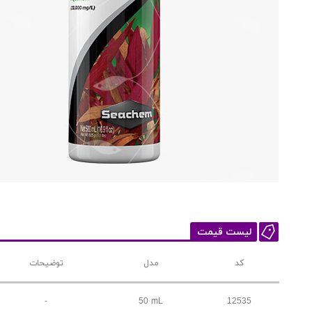
لیست قیمت
کد
مدل
توضیحات
-
50 mL
12535