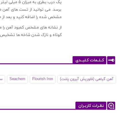
برسد. می توانید از تست های آهن مو
مشخص شده را اضافه کنید و بعد از ۳۰ دقیقه دوباره آب را تست کرده و در صورت نیاز دوز لازم را اضافه کنید.
از نشانه های مشخص کمبود آهن را می
کوتاه و نازک شدن شاخه ها تشخیص 
کــلــمات کـلیــدی
آهن گیاهی (فلوریش آیرون پلنت)
Flourish Iron
Seachem
سی
نظـرات کاربـران