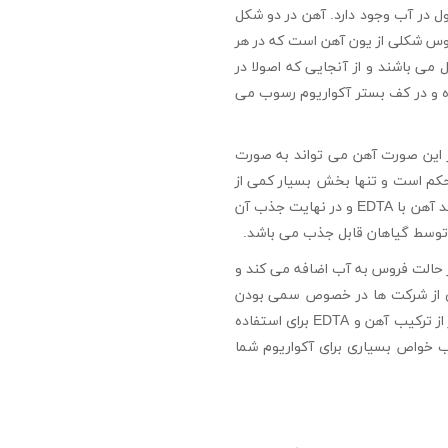
ل در آب وجود دارد. آهن در دو شکل
وس شکلی از یون آهن است که در هر
ی از pH قابل حل است. اما فریک تنها در محیط های آبی با pH پایین تر از ۵.۵ قابل حل می باشند و از آنجایی که اصولا در
لت محلول خارج شده و در کف بستر آکواریوم رسوب می
سیاری از محصولات فریک را در پیوند با EDTA ارائه می کنند. در این صورت آهن می تواند به صورت
جذب این ترکیب توسط برگ ها بسیار مشکل است. پیوند بین آهن و EDTA بسیار محکم است و تنها بخش بسیار کمی از
آهن توسط گیاهان قابل جذب می باشد و از نظر بیلوژیکی لازم است گیاه انرژی بسیار زیادی را صرف جداسازی پیوند آهن با EDTA و در نهایت جذب آن
 توسط گیاهان قابل جذب می باشد.
لیتر است. این محصول آهن را در حالت فروس به آب اضافه می کند و
ری از شرکت ها در خصوص سمی بودن
گلوکونات مطرح کرده اند این ماده برای گیاهان و ماهی ها هیچ ضرری ندارد. در حقیقت گلوکونات آهن بسیار بهتر از ترکیب آهن و EDTA برای استفاده
 خواص بسیاری برای آکواریوم شما