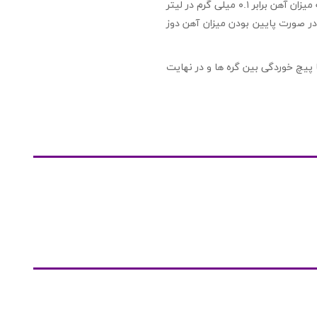
یک درب بطری به میزان ۵ میلی لیتر را به ازاء هر ۲۰۰ لیتر از آب آکواریوم می توانید به آب اضافه کنید تا زمانی که میزان آهن برابر ۰.۱ میلی گرم در لیتر
در صورت پایین بودن میزان آهن دوز
پیچ خوردگی بین گره ها و در نهایت