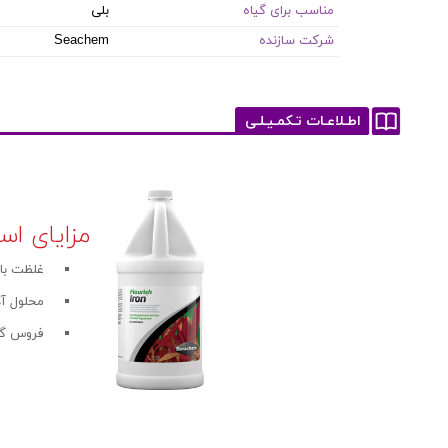
مناسب برای گیاه
بلی
شرکت سازنده
Seachem
اطـلاعـات تـکمـیـلـی
مزایای اس
غلظت بالا برابر ۱۰۰۰۰
محلول آه
فروس گلو