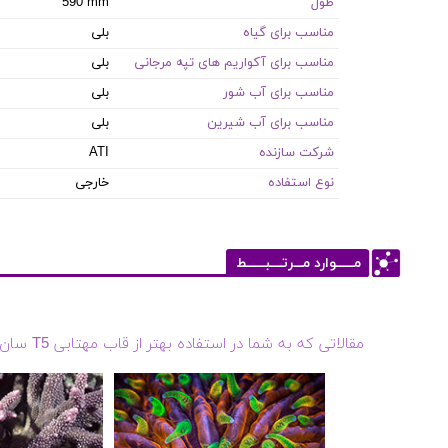
طول
590 mm
مناسب برای گیاه
بلی
مناسب برای آکواریم های تپه مرجانی
بلی
مناسب برای آب شور
بلی
مناسب برای آب شیرین
بلی
شرکت سازنده
ATI
نوع استفاده
خارجی
مــــــوارد مـــرتــــبــــــط
مقالاتی که به شما در استفاده بهتر از قاب مهتابی T5 سان پاور دیمردار شش تایی کمک می کند