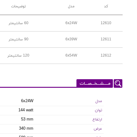
کد
مدل
توضیحات
12610
6x24W
60 سانتیمتر
12611
6x39W
90 سانتیمتر
12612
6x54W
120 سانتیمتر
مـــــشـــخـــصـــات
مدل
6x24W
توان
144 watt
ارتفاع
53 mm
عرض
340 mm