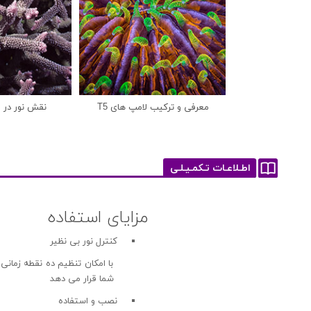
معرفی و ترکیب لامپ های T5
نقش نور در ر
اطـلاعـات تـکمـیـلـی
مزایای استفاده
کنترل نور بی نظیر
با امکان تنظیم ده نقطه زمانی
شما قرار می دهد
نصب و استفاده