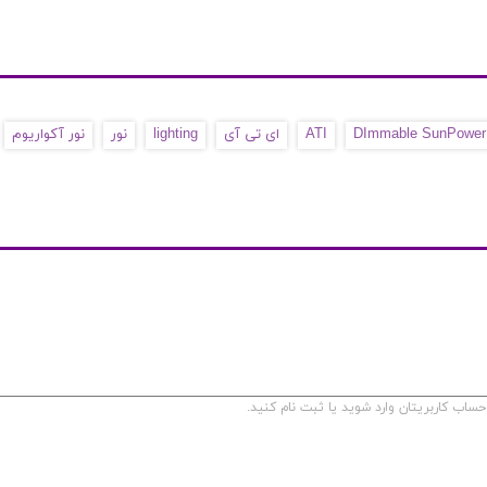
DImmable SunPower H
ATI
ای تی آی
lighting
نور
نور آکواریوم