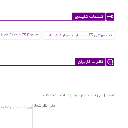
کــلــمات کـلیــدی
قاب مهتابی T5 سان پاور دیمردار شش تایی
igh-Output T5 Fixture
نظـرات کاربـران
شما نیز می توانید نظر خود را در اینجا ثبت کنید.
متن نظر شما: