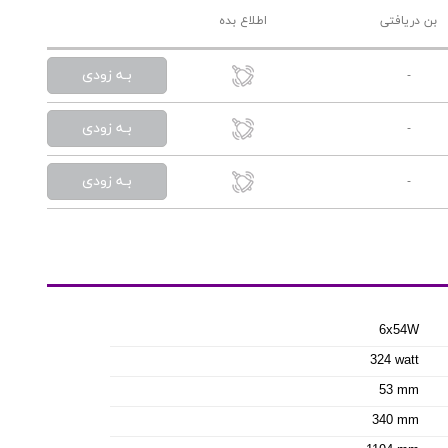
بن دریافتی
اطلاع بده
بـه زودی
-
بـه زودی
-
بـه زودی
-
6x54W
324 watt
53 mm
340 mm