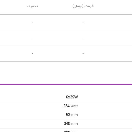
قیمت (تومان)
تخفیف
-
-
-
-
-
-
6x39W
234 watt
53 mm
340 mm