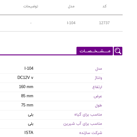
کد
مدل
توضیحات
-
I-104
12737
مـــــشـــخـــصـــات
مدل
I-104
ولتاژ
DC12V v
ارتفاع
160 mm
عرض
85 mm
طول
75 mm
مناسب برای گیاه
بلی
مناسب برای آب شیرین
بلی
شرکت سازنده
ISTA