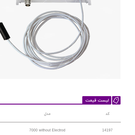
لیست قیمت
کد
مدل
7000 without Electrod
14197