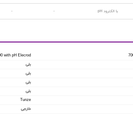
با الکترود pH
-
-
0 with pH Elecrod
70
بلی
بلی
بلی
بلی
Tunze
خارجی