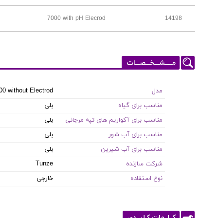
7000 with pH Elecrod
14198
مـــــشـــخـــصـــات
مدل
00 without Electrod
مناسب برای گیاه
بلی
مناسب برای آکواریم های تپه مرجانی
بلی
مناسب برای آب شور
بلی
مناسب برای آب شیرین
بلی
شرکت سازنده
Tunze
نوع استفاده
خارجی
کــلــمات کـلیــدی