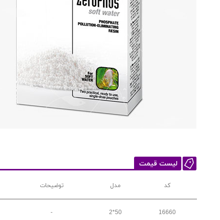
لیست قیمت
کد
مدل
توضیحات
-
2*50
16660