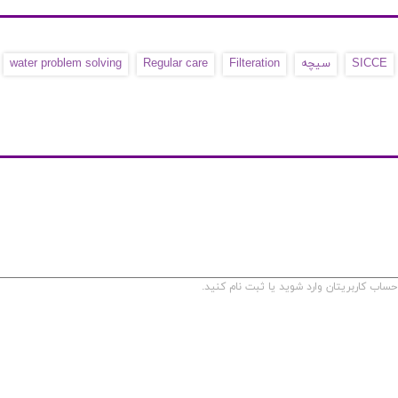
SICCE
سیچه
Filteration
Regular care
water problem solving