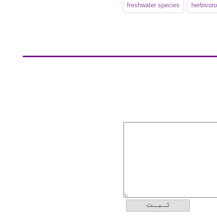
freshwater species
herbivor
ثــــبــــت