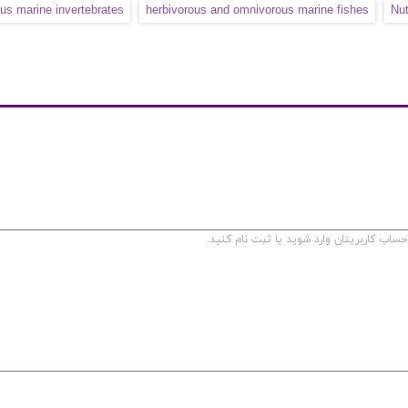
ous marine invertebrates
herbivorous and omnivorous marine fishes
Nut