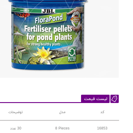
لیست قیمت
کد
مدل
توضیحات
16853
8 Pieces
30 عدد