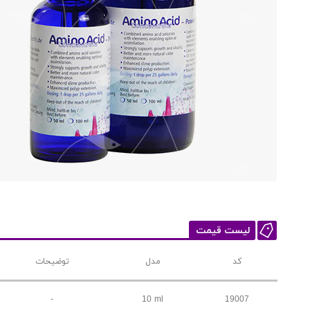
لیست قیمت
کد
مدل
توضیحات
-
10 ml
19007