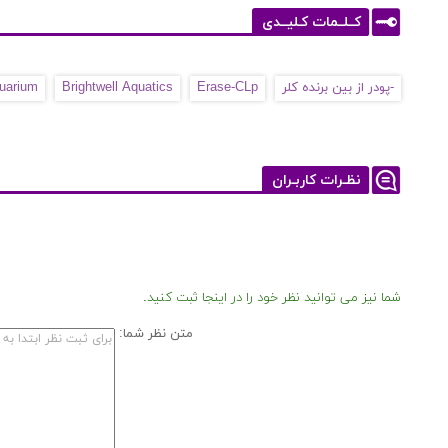
کــلــمات کـلیــدی
-پودر از بین برنده کلر
Erase-CLp
Brightwell Aquatics
quarium
نظـرات کاربـران
شما نیز می توانید نظر خود را در اینجا ثبت کنید.
متن نظر شما: