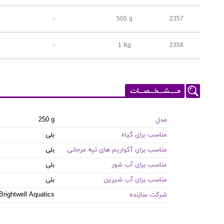
-
500 g
2357
-
1 Kg
2358
مـــــشـــخـــصـــات
مدل
250 g
مناسب برای گیاه
بلی
مناسب برای آکواریم های تپه مرجانی
بلی
مناسب برای آب شور
بلی
مناسب برای آب شیرین
بلی
شرکت سازنده
Brightwell Aquatics