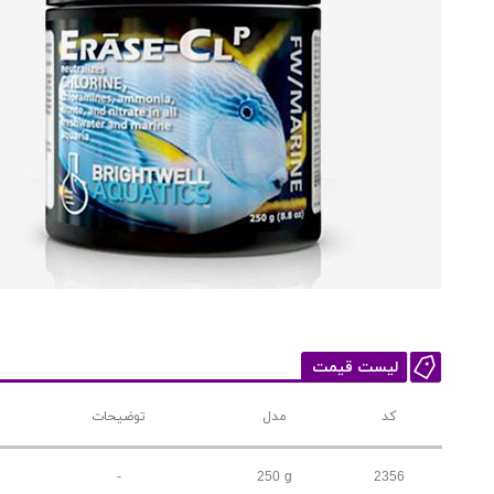
لیست قیمت
کد
مدل
توضیحات
-
250 g
2356