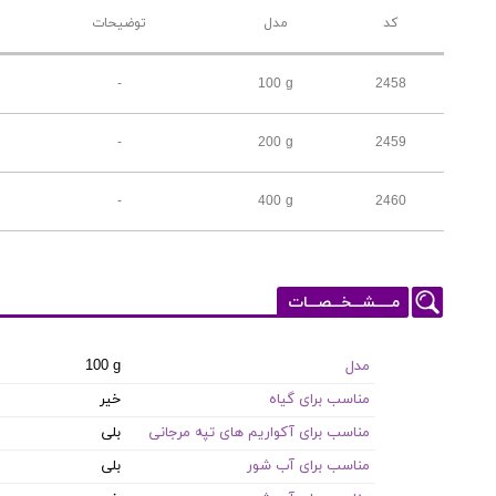
کد
مدل
توضیحات
-
100 g
2458
-
200 g
2459
-
400 g
2460
مـــــشـــخـــصـــات
مدل
100 g
مناسب برای گیاه
خیر
مناسب برای آکواریم های تپه مرجانی
بلی
مناسب برای آب شور
بلی