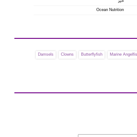
خیر
Ocean Nutrition
Damsels
Clowns
Butterflyfish
Marine Angelfi