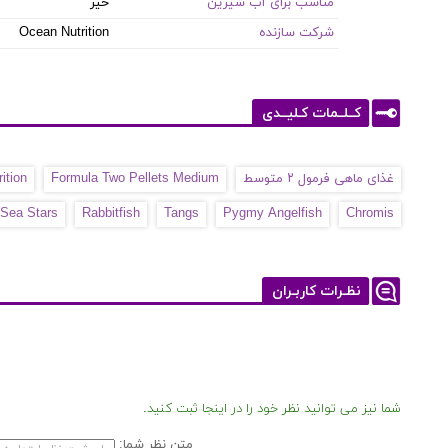
مناسب برای آب شیرین
خیر
شرکت سازنده
Ocean Nutrition
کــلــمات کـلیــدی
غذای ماهی فرمول ۲ متوسط
Formula Two Pellets Medium
ition
e Sea Stars
Rabbitfish
Tangs
Pygmy Angelfish
Chromis
نظـرات کاربـران
شما نیز می توانید نظر خود را در اینجا ثبت کنید.
متن نظر شما: