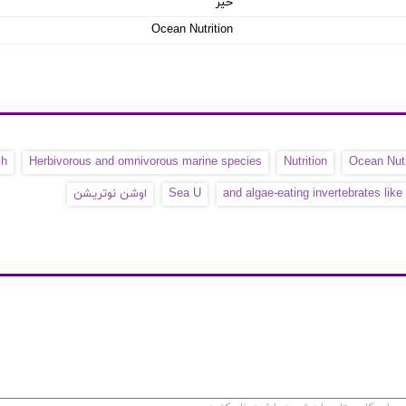
خیر
Ocean Nutrition
sh
Herbivorous and omnivorous marine species
Nutrition
Ocean Nutr
and algae-eating invertebrates lik
Sea U
اوشن نوتریشن