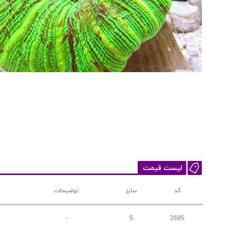
لیست قیمت
کد
سایز
توضیحات
-
S
2695