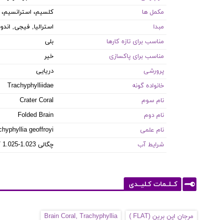
مکمل ها
کلسیم، استرانسیم، ع
مبدا
استرالیا, فیجی, اندو
مناسب برای تازه کارها
بلی
مناسب برای پاکسازی
خیر
پرورشی
دریایی
خانواده گونه
Trachyphylliidae
نام سوم
Crater Coral
نام دوم
Folded Brain
نام علمی
chyphyllia geoffroyi
شرایط آب
8.1-8.4 PH / 8-12 dKH / 22-26 °C / چگالی 1.023-1.025
کــلــمات کـلیــدی
مرجان اپن برین (FLAT )
Brain Coral, Trachyphyllia