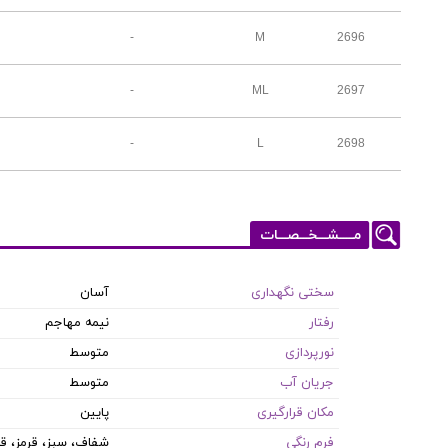
-
M
2696
-
ML
2697
-
L
2698
مـــــشـــخـــصـــات
سختی نگهداری
آسان
رفتار
نیمه مهاجم
نورپردازی
متوسط
جریان آب
متوسط
مکان قرارگیری
پایین
فرم رنگی
شفاف، سبز، قرمز، قه