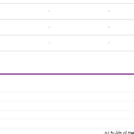
-
-
-
-
-
-
وه ای مایل به زرد