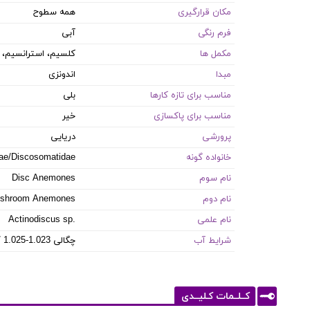
مکان قرارگیری
همه سطوح
فرم رنگی
آبی
مکمل ها
کلسیم، استرانسیم، ید
مبدا
اندونزی
مناسب برای تازه کارها
بلی
مناسب برای پاکسازی
خیر
پرورشی
دریایی
خانواده گونه
dae/Discosomatidae
نام سوم
Disc Anemones
نام دوم
shroom Anemones
نام علمی
Actinodiscus sp.
شرایط آب
8.1-8.4 PH / 8-12 dKH / 22-26 °C / چگالی 1.023-1.025
کــلــمات کـلیــدی