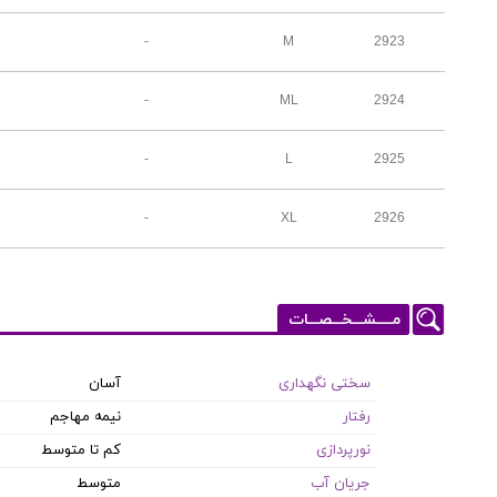
-
M
2923
-
ML
2924
-
L
2925
-
XL
2926
مـــــشـــخـــصـــات
سختی نگهداری
آسان
رفتار
نیمه مهاجم
نورپردازی
کم تا متوسط
جریان آب
متوسط