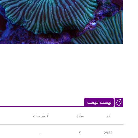
لیست قیمت
کد
سایز
توضیحات
-
S
2922