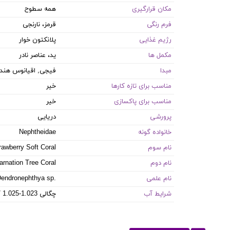
مکان قرارگیری
همه سطوح
فرم رنگی
قرمز، نارنجی
رژیم غذایی
پلانکتون خوار
مکمل ها
ید، عناصر نادر
مبدا
فیجی, اقیانوس هند-آ
مناسب برای تازه کارها
خیر
مناسب برای پاکسازی
خیر
پرورشی
دریایی
خانواده گونه
Nephtheidae
نام سوم
rawberry Soft Coral
نام دوم
arnation Tree Coral
نام علمی
endronephthya sp.
شرایط آب
8.1-8.4 PH / 8-12 dKH / 22-26 °C / چگالی 1.023-1.025