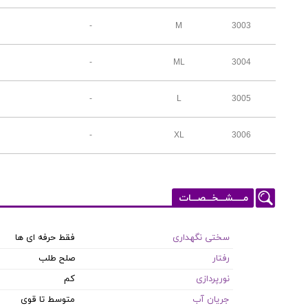
-
M
3003
-
ML
3004
-
L
3005
-
XL
3006
مـــــشـــخـــصـــات
سختی نگهداری
فقط حرفه ای ها
رفتار
صلح طلب
نورپردازی
کم
جریان آب
متوسط تا قوی