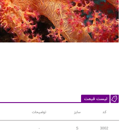
لیست قیمت
کد
سایز
توضیحات
-
S
3002