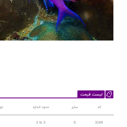
لیست قیمت
کد
سایز
حدود اندازه
تو
2 to 3
S
3169