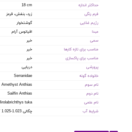
حداکثر اندازه
18 cm
فرم رنگی
زرد، بنفش، قرمز
رژیم غذایی
گوشتخوار
مبدا
اقیانوس آرام
سمی
خیر
مناسب برای تازه کارها
خیر
مناسب برای پاکسازی
خیر
پرورشی
دریایی
خانواده گونه
Serranidae
نام سوم
Amethyst Anthias
نام دوم
Sailfin Anthias
نام علمی
irolabrichthys tuka
شرایط آب
8.1-8.4 PH / 8-12 dKH / 22-26 °C / چگالی 1.023-1.025