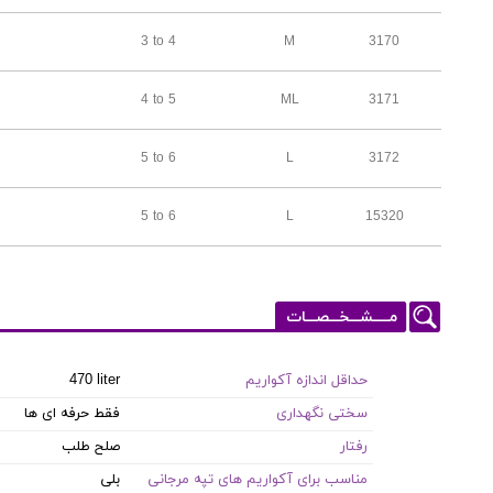
3 to 4
M
3170
4 to 5
ML
3171
5 to 6
L
3172
5 to 6
L
15320
مـــــشـــخـــصـــات
حداقل اندازه آکواریم
470 liter
سختی نگهداری
فقط حرفه ای ها
رفتار
صلح طلب
مناسب برای آکواریم های تپه مرجانی
بلی