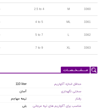
-
2.5 to 4
M
3360
-
4 to 5
ML
3361
-
5 to 7
L
3362
-
7 to 9
XL
3363
مـــــشـــخـــصـــات
حداقل اندازه آکواریم
110 liter
سختی نگهداری
آسان
رفتار
نیمه مهاجم
مناسب برای آکواریم های تپه مرجانی
بلی