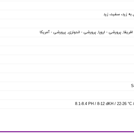
 به زرد، سفید، زرد
افریقا, پرورشی - اروپا, پرورشی - اندونزی, پرورشی - آمریکا
S