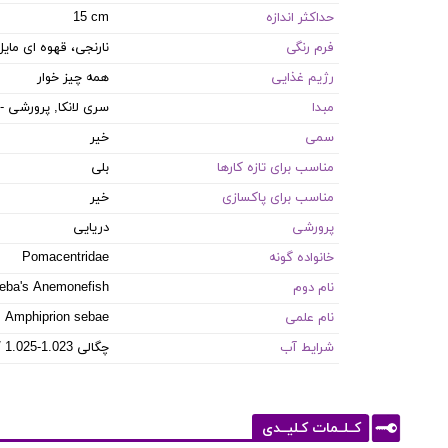
حداکثر اندازه
15 cm
فرم رنگی
نارنجی، قهوه ای مایل
رژیم غذایی
همه چیز خوار
مبدا
سری لانکا, پرورشی - 
سمی
خیر
مناسب برای تازه کارها
بلی
مناسب برای پاکسازی
خیر
پرورشی
دریایی
خانواده گونه
Pomacentridae
نام دوم
eba's Anemonefish
نام علمی
Amphiprion sebae
شرایط آب
8.1-8.4 PH / 8-12 dKH / 22-26 °C / چگالی 1.023-1.025
کــلــمات کـلیــدی