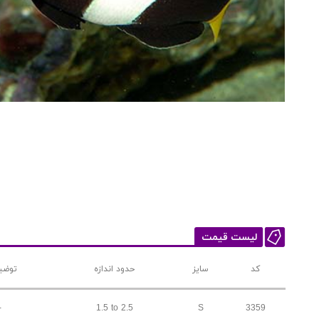
لیست قیمت
کد
سایز
حدود اندازه
توضی
-
1.5 to 2.5
S
3359