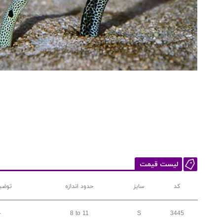
لیست قیمت
کد
سایز
حدود اندازه
توضی
-
8 to 11
S
3445