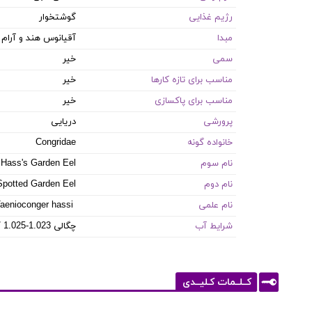
رژیم غذایی
گوشتخوار
مبدا
آقیانوس هند و آرام
سمی
خیر
مناسب برای تازه کارها
خیر
مناسب برای پاکسازی
خیر
پرورشی
دریایی
خانواده گونه
Congridae
نام سوم
Hass's Garden Eel
نام دوم
Spotted Garden Eel
نام علمی
aenioconger hassi
شرایط آب
8.1-8.4 PH / 8-12 dKH / 22-26 °C / چگالی 1.023-1.025
کــلــمات کـلیــدی