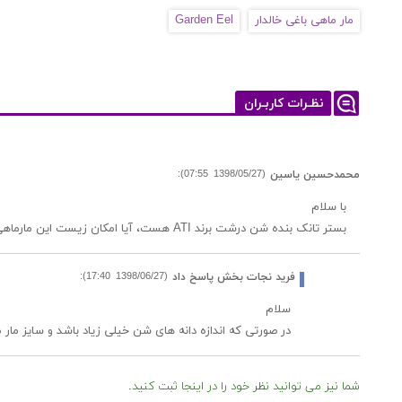
مار ماهی باغی خالدار
Garden Eel
نظـرات کاربـران
(1398/05/27 07:55):
محمدحسین یاسین
با سلام
بستر تانک بنده شن درشت برند ATI هست، آیا امکان زیست این مارماهی در تانکم مقدوره؟
(1398/06/27 17:40):
فرید نجات بخش پاسخ داد
سلام
در صورتی که اندازه دانه های شن خیلی زیاد باشد و سایز 
شما نیز می توانید نظر خود را در اینجا ثبت کنید.