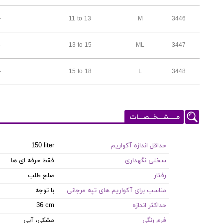
-
11 to 13
M
3446
-
13 to 15
ML
3447
-
15 to 18
L
3448
مـــــشـــخـــصـــات
حداقل اندازه آکواریم
150 liter
سختی نگهداری
فقط حرفه ای ها
رفتار
صلح طلب
مناسب برای آکواریم های تپه مرجانی
با توجه
حداکثر اندازه
36 cm
فرم رنگی
مشکی، آبی