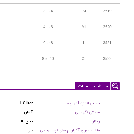
-
3 to 4
M
3519
-
4 to 6
ML
3520
-
6 to 8
L
3521
-
8 to 10
XL
3522
مـــــشـــخـــصـــات
حداقل اندازه آکواریم
110 liter
سختی نگهداری
آسان
رفتار
صلح طلب
مناسب برای آکواریم های تپه مرجانی
بلی