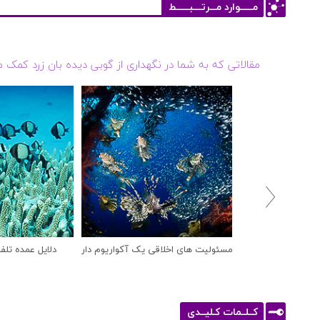
مــــــوارد مـــرتــــبــــــط
مقالاتی که به شما در نگهداری از گوبی دیده بان زرد کمک 

مسئولیت های اخلاقی یک آکواریوم دار
دلایل عمده تلف
کــلــمات کـلیــدی