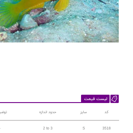
لیست قیمت
کد
سایز
حدود اندازه
توضی
-
2 to 3
S
3518