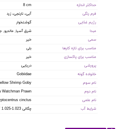
حداکثر اندازه
8 cm
فرم رنگی
آبی، نارنجی، زرد
رژیم غذایی
گوشتخوار
مبدا
شرق آسیا, مالدیو, ج
سمی
خیر
مناسب برای تازه کارها
بلی
مناسب برای پاکسازی
خیر
پرورشی
دریایی
خانواده گونه
Gobiidae
نام سوم
ellow Shrimp Goby
نام دوم
w Watchman Prawn
نام علمی
ptocentrus cinctus
شرایط آب
8.1-8.4 PH / 8-12 dKH / 22-26 °C / چگالی 1.023-1.025