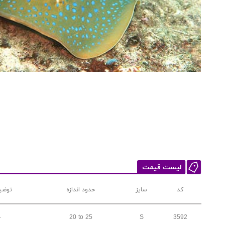
لیست قیمت
کد
سایز
حدود اندازه
توضی
-
20 to 25
S
3592