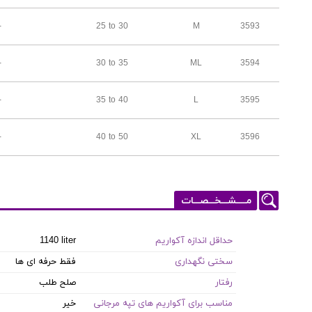
-
25 to 30
M
3593
-
30 to 35
ML
3594
-
35 to 40
L
3595
-
40 to 50
XL
3596
مـــــشـــخـــصـــات
حداقل اندازه آکواریم
1140 liter
سختی نگهداری
فقط حرفه ای ها
رفتار
صلح طلب
مناسب برای آکواریم های تپه مرجانی
خیر