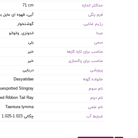
حداکثر اندازه
71 cm
فرم رنگی
آبی، قهوه ای مایل به
رژیم غذایی
گوشتخوار
مبدا
اندونزی, وانواتو
سمی
بلی
مناسب برای تازه کارها
خیر
مناسب برای پاکسازی
خیر
پرورشی
دریایی
خانواده گونه
Dasyatidae
نام سوم
uespotted Stingray
نام دوم
ed Ribbon Tail Ray
نام علمی
Taeniura lymma
شرایط آب
8.1-8.4 PH / 8-12 dKH / 22-26 °C / چگالی 1.023-1.025