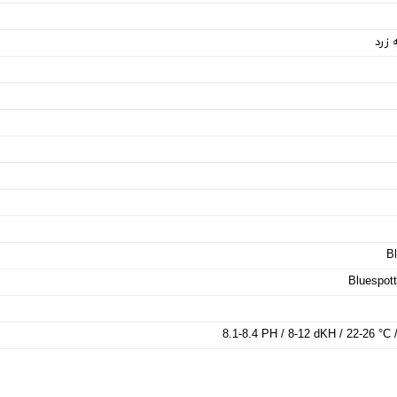
 زرد
Bl
Bluespott