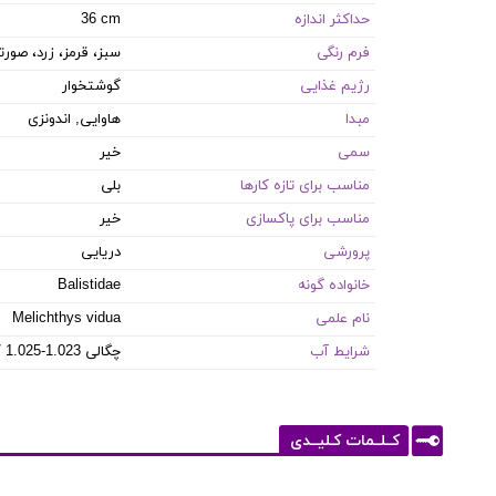
حداکثر اندازه
36 cm
فرم رنگی
سبز، قرمز، زرد، صور
رژیم غذایی
گوشتخوار
مبدا
هاوایی, اندونزی
سمی
خیر
مناسب برای تازه کارها
بلی
مناسب برای پاکسازی
خیر
پرورشی
دریایی
خانواده گونه
Balistidae
نام علمی
Melichthys vidua
شرایط آب
8.1-8.4 PH / 8-12 dKH / 22-26 °C / چگالی 1.023-1.025
کــلــمات کـلیــدی