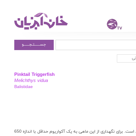
جســــــتـجــــــو
تی
Pinktail Triggerfish
Melichthys vidua
Balistidae
این ماهی با دم صورتی بسیار خوش رنگ کاملاً قابل تشخیص است. برای نگهداری از این ماهی به يک آکواریوم حداقل با اندازه 650