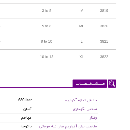
-
3 to 5
M
3819
-
5 to 8
ML
3820
-
8 to 10
L
3821
-
10 to 13
XL
3822
مـــــشـــخـــصـــات
حداقل اندازه آکواریم
680 liter
سختی نگهداری
آسان
رفتار
مهاجم
مناسب برای آکواریم های تپه مرجانی
با توجه