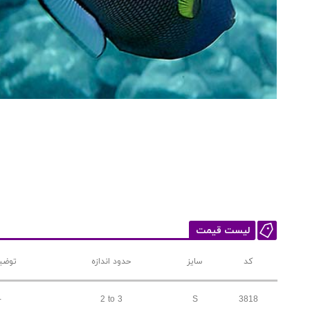
لیست قیمت
کد
سایز
حدود اندازه
توضی
-
2 to 3
S
3818