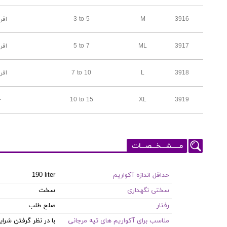
3916
M
3 to 5
افر
3917
ML
5 to 7
افر
3918
L
7 to 10
افر
-
10 to 15
XL
3919
مـــــشـــخـــصـــات
حداقل اندازه آکواریم
190 liter
سختی نگهداری
سخت
رفتار
صلح طلب
مناسب برای آکواریم های تپه مرجانی
با در نظر گرفتن شر