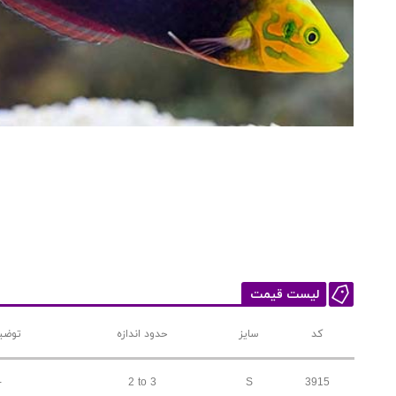
لیست قیمت
کد
سایز
حدود اندازه
توضی
-
2 to 3
S
3915