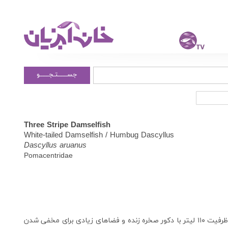
جســــــتـجــــــو
Three Stripe Damselfish
White-tailed Damselfish / Humbug Dascyllus
Dascyllus aruanus
Pomacentridae
این ماهی به دامسل سه خط نیز مشهور است. آکواریومی با ظرفیت ۱۱۰ لیتر با دکور صخره زنده و فضاهای زیادی برای مخفی شدن