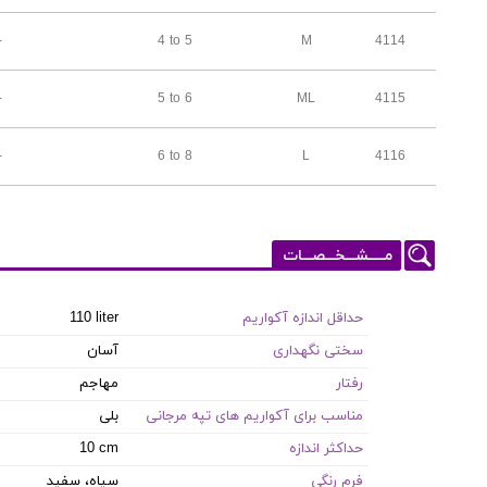
-
4 to 5
M
4114
-
5 to 6
ML
4115
-
6 to 8
L
4116
مـــــشـــخـــصـــات
حداقل اندازه آکواریم
110 liter
سختی نگهداری
آسان
رفتار
مهاجم
مناسب برای آکواریم های تپه مرجانی
بلی
حداکثر اندازه
10 cm
فرم رنگی
سیاه، سفید