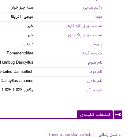
رژیم غذایی
همه چیز خوار
مبدا
فیجی، آفریقا
مناسب برای تازه کارها
خیر
مناسب برای پاکسازی
خیر
پرورشی
دریایی
خانواده گونه
Pomacentridae
نام سوم
Humbug Dascyllus
نام دوم
e-tailed Damselfish
نام علمی
Dascyllus aruanus
شرایط آب
8.1-8.4 PH / 8-12 dKH / 22-26 °C / چگالی 1.023-1.025
کــلــمات کـلیــدی
دامسل زندانی
Three Stripe Damselfish