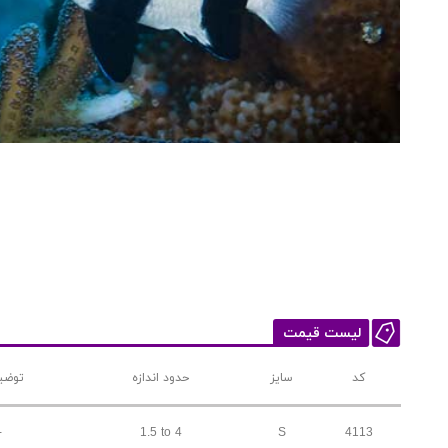
لیست قیمت
کد
سایز
حدود اندازه
توضی
-
1.5 to 4
S
4113