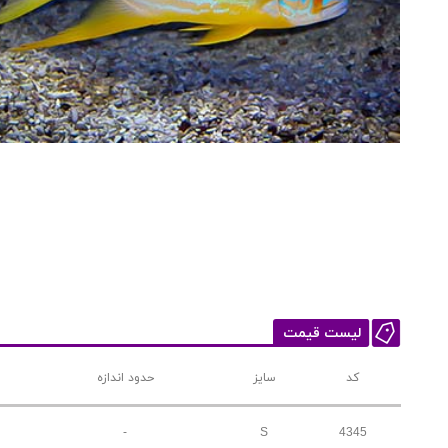
لیست قیمت
کد
سایز
حدود اندازه
-
S
4345