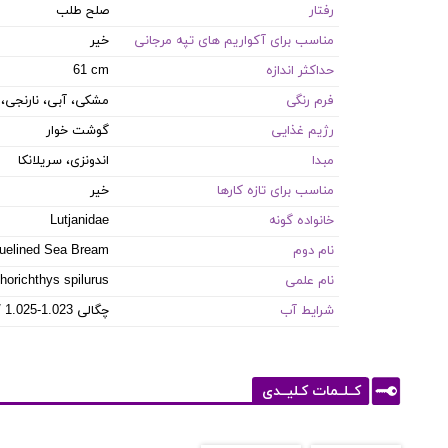
رفتار
صلح طلب
مناسب برای آکواریم های تپه مرجانی
خیر
حداکثر اندازه
61 cm
فرم رنگی
مشکی، آبی، نارنجی، 
رژیم غذایی
گوشت خوار
مبدا
اندونزی، سریلانکا
مناسب برای تازه کارها
خیر
خانواده گونه
Lutjanidae
نام دوم
uelined Sea Bream
نام علمی
orichthys spilurus
شرایط آب
8.1-8.4 PH / 8-12 dKH / 22-26 °C / چگالی 1.023-1.025
کــلــمات کـلیــدی