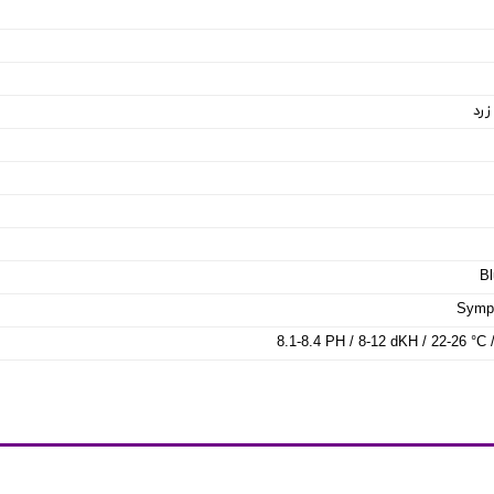
زرد
Bl
Symph