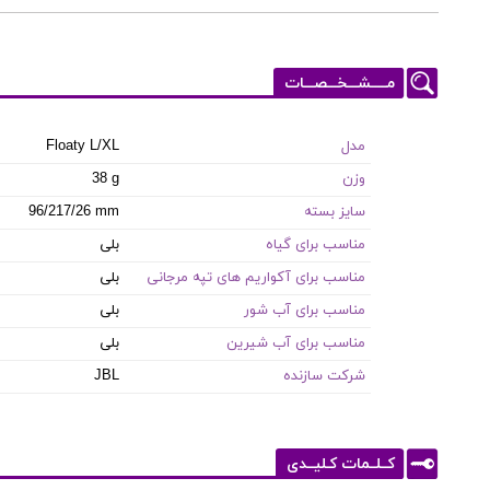
مـــــشـــخـــصـــات
مدل
Floaty L/XL
وزن
38 g
سایز بسته
96/217/26 mm
مناسب برای گیاه
بلی
مناسب برای آکواریم های تپه مرجانی
بلی
مناسب برای آب شور
بلی
مناسب برای آب شیرین
بلی
شرکت سازنده
JBL
کــلــمات کـلیــدی