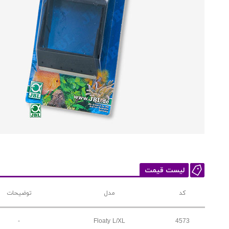
لیست قیمت
کد
مدل
توضیحات
-
Floaty L/XL
4573