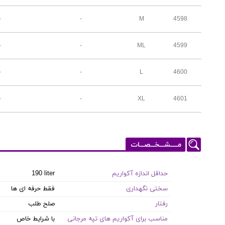
-
-
M
4598
-
-
ML
4599
-
-
L
4600
-
-
XL
4601
مـــــشـــخـــصـــات
حداقل اندازه آکواریم
190 liter
سختی نگهداری
فقط حرفه ای ها
رفتار
صلح طلب
مناسب برای آکواریم های تپه مرجانی
با شرایط خاص