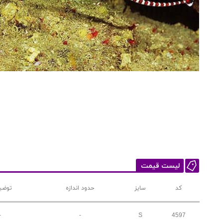
لیست قیمت
کد
سایز
حدود اندازه
توضی
-
-
S
4597