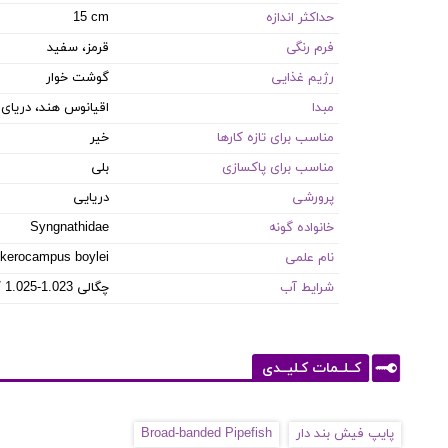
حداکثر اندازه
15 cm
فرم رنگی
قرمز، سفید
رژیم غذایی
گوشت خوار
مبدا
اقیانوس هند، دریای
مناسب برای تازه کارها
خیر
مناسب برای پاکسازی
بلی
پرورشی
دریایی
خانواده گونه
Syngnathidae
نام علمی
kerocampus boylei
شرایط آب
8.1-8.4 PH / 8-12 dKH / 22-26 °C / چگالی 1.023-1.025
کــلــمات کـلیــدی
پایپ فیش بند دار
Broad-banded Pipefish