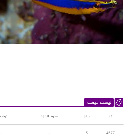
لیست قیمت
کد
سایز
حدود اندازه
توضی
-
-
S
4677