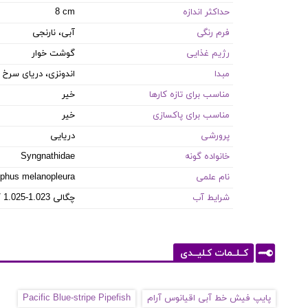
حداکثر اندازه
8 cm
فرم رنگی
آبی، نارنجی
رژیم غذایی
گوشت خوار
مبدا
اندونزی، دریای سرخ
مناسب برای تازه کارها
خیر
مناسب برای پاکسازی
خیر
پرورشی
دریایی
خانواده گونه
Syngnathidae
نام علمی
phus melanopleura
شرایط آب
8.1-8.4 PH / 8-12 dKH / 22-26 °C / چگالی 1.023-1.025
کــلــمات کـلیــدی
پایپ فیش خط آبی اقیانوس آرام
Pacific Blue-stripe Pipefish