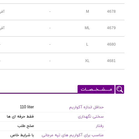
4678
M
-
آفر
4679
ML
-
آفر
-
-
L
4680
-
-
XL
4681
مـــــشـــخـــصـــات
حداقل اندازه آکواریم
110 liter
سختی نگهداری
فقط حرفه ای ها
رفتار
صلح طلب
مناسب برای آکواریم های تپه مرجانی
با شرایط خاص