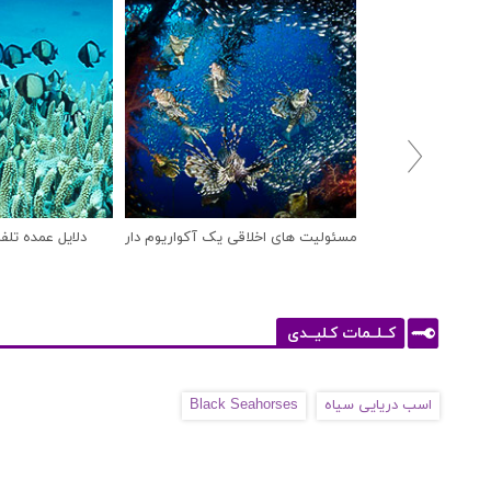

مسئولیت های اخلاقی یک آکواریوم دار
دلایل عمده تلف
کــلــمات کـلیــدی
اسب دریایی سیاه
Black Seahorses