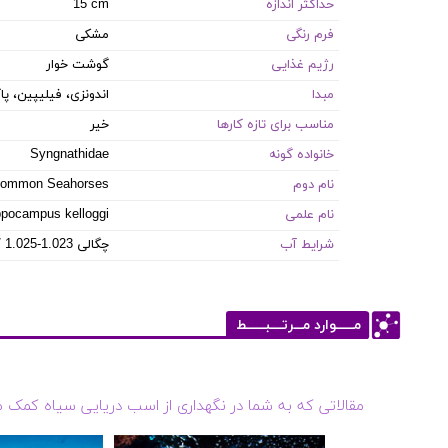
حداکثر اندازه
15 cm
فرم رنگی
مشکی
رژیم غذایی
گوشت خوار
مبدا
اندونزی، فیلیپین، پ
مناسب برای تازه کارها
خیر
خانواده گونه
Syngnathidae
نام دوم
ommon Seahorses
نام علمی
ppocampus kelloggi
شرایط آب
8.1-8.4 PH / 8-12 dKH / 22-26 °C / چگالی 1.023-1.025
مــــــوارد مـــرتــــبــــــط
مقالاتی که به شما در نگهداری از اسب دریایی سیاه کمک 