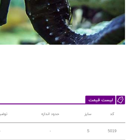
لیست قیمت
کد
سایز
حدود اندازه
توضی
-
-
S
5019