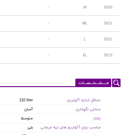
-
-
M
5020
-
-
ML
5021
-
-
L
5022
-
-
XL
5023
مـــــشـــخـــصـــات
حداقل اندازه آکواریم
110 liter
سختی نگهداری
آسان
رفتار
متوسط
مناسب برای آکواریم های تپه مرجانی
بلی