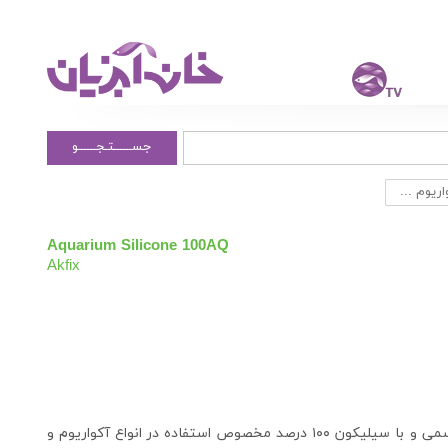
جســــــتـجــــــو
یوم ...
Aquarium Silicone 100AQ
Akfix
چسب سیلیکون مخصوص آکواریوم بدون هیچ گونه مواد سمی و با سیلیکون ۱۰۰ درصد مخصوص استفاده در انواع آکواریوم و