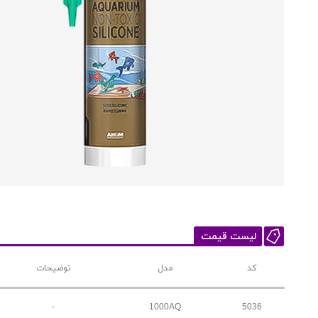
لیست قیمت
کد
مدل
توضیحات
-
1000AQ
5036