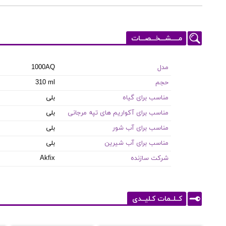
مـــــشـــخـــصـــات
مدل
1000AQ
حجم
310 ml
مناسب برای گیاه
بلی
مناسب برای آکواریم های تپه مرجانی
بلی
مناسب برای آب شور
بلی
مناسب برای آب شیرین
بلی
شرکت سازنده
Akfix
کــلــمات کـلیــدی