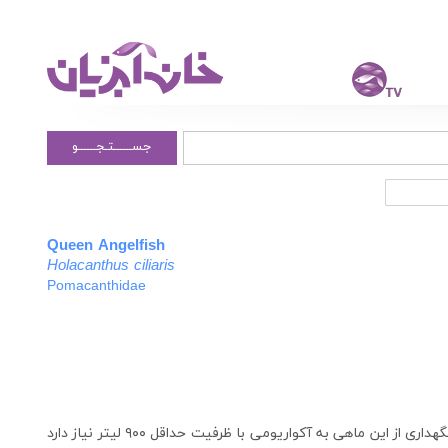
جســــــتـجــــــو
Queen Angelfish
Holacanthus ciliaris
Pomacanthidae
این ماهی می تواند تا حدود ۴۵ سانتی متر رشد کند و برای نگهداری از این ماهی به آکواریومی با ظرفیت حداقل ۹۰۰ لیتر نیاز دارد