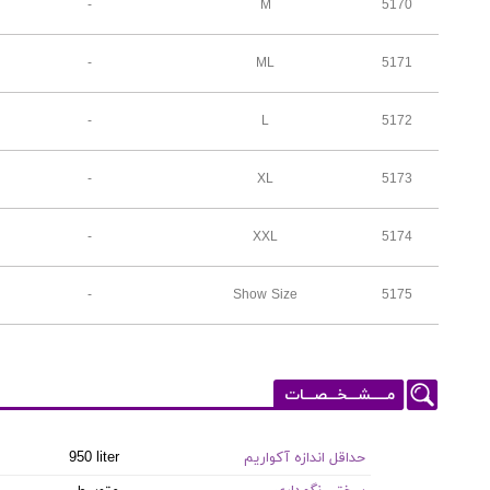
-
M
5170
-
ML
5171
-
L
5172
-
XL
5173
-
XXL
5174
-
Show Size
5175
مـــــشـــخـــصـــات
حداقل اندازه آکواریم
950 liter