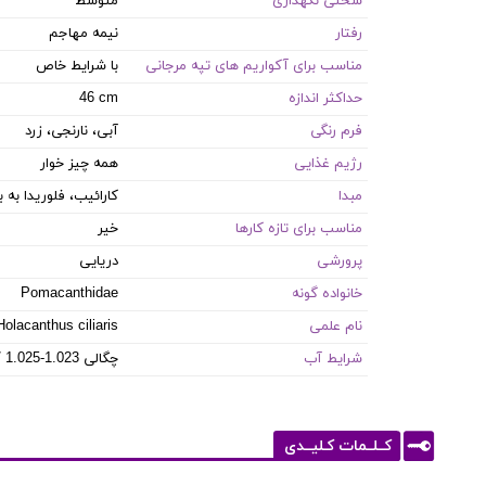
سختی نگهداری
متوسط
رفتار
نیمه مهاجم
مناسب برای آکواریم های تپه مرجانی
با شرایط خاص
حداکثر اندازه
46 cm
فرم رنگی
آبی، نارنجی، زرد
رژیم غذایی
همه چیز خوار
مبدا
کارائیب، فلوریدا به
مناسب برای تازه کارها
خیر
پرورشی
دریایی
خانواده گونه
Pomacanthidae
نام علمی
Holacanthus ciliaris
شرایط آب
8.1-8.4 PH / 8-12 dKH / 22-26 °C / چگالی 1.023-1.025
کــلــمات کـلیــدی