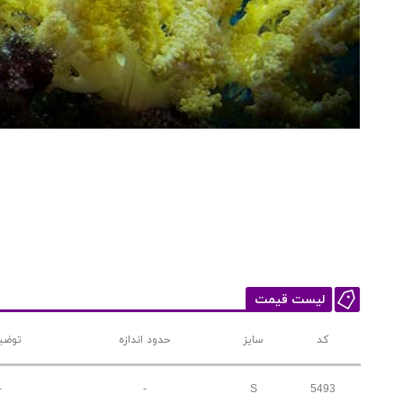
لیست قیمت
کد
سایز
حدود اندازه
توضی
-
-
S
5493