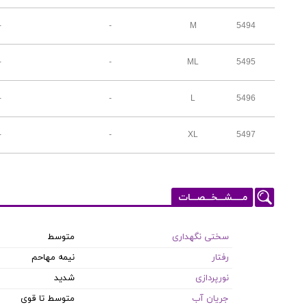
-
-
M
5494
-
-
ML
5495
-
-
L
5496
-
-
XL
5497
مـــــشـــخـــصـــات
سختی نگهداری
متوسط
رفتار
نیمه مهاحم
نورپردازی
شدید
جریان آب
متوسط تا قوی