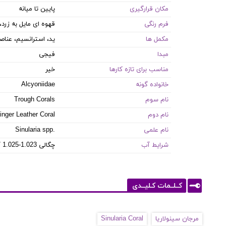
مکان قرارگیری
پایین تا میانه
فرم رنگی
قهوه ای مایل به زرد، 
مکمل ها
ید، استرانسیم، عناصر
مبدا
فیجی
مناسب برای تازه کارها
خیر
خانواده گونه
Alcyoniidae
نام سوم
Trough Corals
نام دوم
inger Leather Coral
نام علمی
Sinularia spp.
شرایط آب
8.1-8.4 PH / 8-12 dKH / 22-26 °C / چگالی 1.023-1.025
کــلــمات کـلیــدی
مرجان سینولاریا
Sinularia Coral