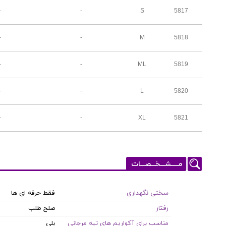
-
-
S
5817
-
-
M
5818
-
-
ML
5819
-
-
L
5820
-
-
XL
5821
مـــــشـــخـــصـــات
سختی نگهداری
فقط حرفه ای ها
رفتار
صلح طلب
مناسب برای آکواریم های تپه مرجانی
بلی