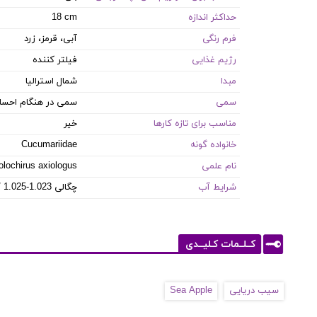
حداکثر اندازه
18 cm
فرم رنگی
آبی، قرمز، زرد
رژیم غذایی
فیلتر کننده
مبدا
شمال استرالیا
سمی
سمی در هنگام احسا
مناسب برای تازه کارها
خیر
خانواده گونه
Cucumariidae
نام علمی
lochirus axiologus
شرایط آب
8.1-8.4 PH / 8-12 dKH / 22-26 °C / چگالی 1.023-1.025
کــلــمات کـلیــدی
سیب دریایی
Sea Apple