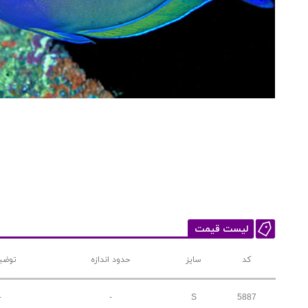
لیست قیمت
کد
سایز
حدود اندازه
توضی
-
-
S
5887