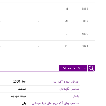
-
-
M
5888
-
-
ML
5889
-
-
L
5890
-
-
XL
5891
مـــــشـــخـــصـــات
حداقل اندازه آکواریم
1360 liter
سختی نگهداری
سخت
رفتار
نیمه مهاجم
مناسب برای آکواریم های تپه مرجانی
بلی