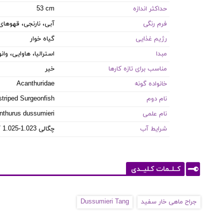
حداکثر اندازه
53 cm
فرم رنگی
آبی، نارنجی، قهوهای 
رژیم غذایی
گیاه خوار
مبدا
استرالیا، هاوایی، وانو
مناسب برای تازه کارها
خیر
خانواده گونه
Acanthuridae
نام دوم
triped Surgeonfish
نام علمی
nthurus dussumieri
شرایط آب
8.1-8.4 PH / 8-12 dKH / 22-26 °C / چگالی 1.023-1.025
کــلــمات کـلیــدی
جراح ماهی خار سفید
Dussumieri Tang