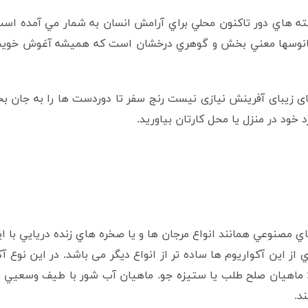
ه هاي دور تاکنون محلي براي آرامش انسان به شمار مي آمده است
اقيانوسها معني بخش و گوهري درخشان است که هميشه آغوش خويش 
 زیبای آفرینش نيازی نيست رنج سفر تا دوردست ها را به جان بخ
د خود در منزل یا محل کارتان بیاورید.
اي مصنوعي همانند انواع مرجان ها و يا صخره هاي زنده دريايي با ا
ز این آکواريوم ها ساده تر از انواع دیگر می باشد. در اين نوع آ
د: ماهيان صلح طلب یا ستيزه جو. ماهیان آب شور با طيف وسعيي ا
د.