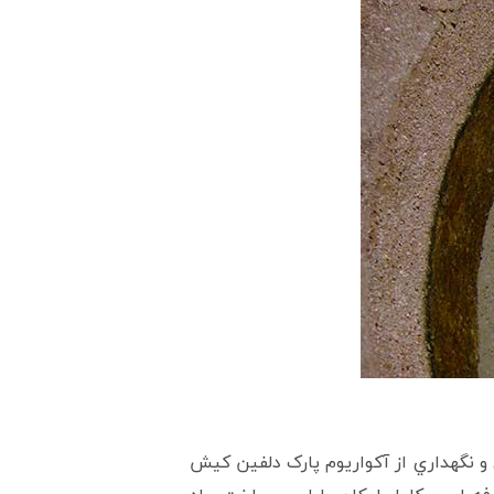
ي و نگهداري از آکواريوم پارک دلفين کيش