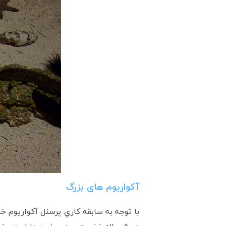
آکواریوم های بزرگ
با توجه به سابقه کاري پرسنل آکواريوم خا