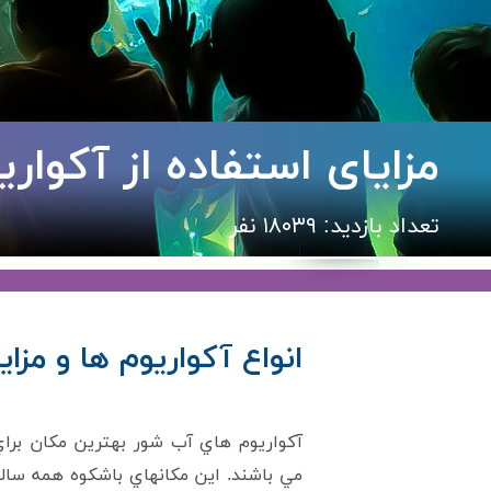
مزایای استفاده از آکواری
تعداد بازدید: ۱۸۰۳۹ نفر
انواع آکواریوم ها و مزای
آکواريوم هاي آب شور بهترين مکان براي
مي باشند. اين مکانهاي باشکوه همه ساله 