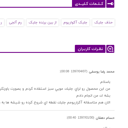
کــلــمات کـلیــدی
حذف جلبک
جلبک آکواریوم
از بین برنده جلبک
رم آلجی
ری
نظـرات کاربـران
(1397/04/07 00:08):
محمد رضا یوسفی
باسلام
بشه ك من انجام دادم
الان هم متاسفانه آكراريومم جلبك نقطه اي شروع كرده رو شيشه ها به در
(1397/01/30 00:40):
حسام دهقان