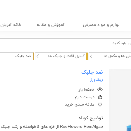
لوازم و مواد مصرفی
آموزش و مقاله
خانه آبزیان
نی ها و مکمل ها
کنترل آفات و جلبک ها
ضد جلبک
ضد جلبک
ریفلاورز
۱۰۵۰۸ بار
دوست دارم
علاقه مندی خرید
توضیح کوتاه
ReeFlowers RemAlgae از خزه های ناخواست