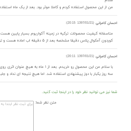
سلام
من از این محصول استفاده کردم و کاملا موثر بود. بعد از یک ماه استفا
(1397/01/21 20:15):
احسان کامرانی
متاسفانه کیفیت محصولات ترکیه در زمینه آکواریوم بسیار پایین هست
کوردون آمکوال پلاس دقیقا مشخصه بعد از ۵ دقیقه اب اماده هست و تو راهنمایی نوشته. کیفیت محصولات این برند به هیچ عنوان قابل مقایسه با بزندهای جهانی مثل سیچم، برایل ول و جی بی ال نیست
(1397/01/21 20:11):
احسان کامرانی
با سلام من این محصول رو خریدم. ب
سه روز یکبار با دوز پیشنهادی استفاده شد. اما هیچ نتیجه ای نداد و جلب
شما نیز می توانید نظر خود را در اینجا ثبت کنید.
متن نظر شما: