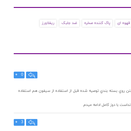
قهوه ای
پاک کننده صخره
ضد جلبک
ریفلاورز
+
0
ي ٣ بار اضافه كردن، همه جلبك ها محو شدند و از بين رفتن روي بسته بندي توصيه شده قبل از استفاده از سيفون هم استفاده
داست با دوز كامل ادامه ميدم
+
3