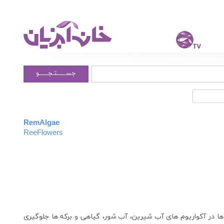
جســــــتـجــــــو
RemAlgae
ReeFlowers
ه و رشد جلبک ها در آکواریوم های آب شیرین، آب شور، گیاهی و برکه ها جلوگیری