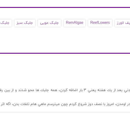
ف لاورز
ReefLowers
RemAlgae
جلبک مویی
جلبک سبز
جلبک 
من ابن محصول رو لراي جلبك مويي سبز استفاده كردم و بصورت باورنكردني بعد از يك هفته يعن
 اومدن، امروز با نصف دوز شروع كردم چون ميترسم ماهي هام تلفات بدن، اگه اثر ن