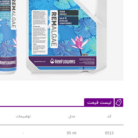
لیست قیمت
کد
مدل
توضیحات
-
85 ml
6513