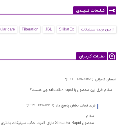
کــلــمات کـلیــدی
از بین برنده سیلیکات
SilikatEx
JBL
Filteration
ular care
نظـرات کاربـران
(1397/08/26 19:11):
احسان کامرانی
سلام فرق این محصول با silicatEx rapid چی هست؟
(1397/09/01 13:21):
فرید نجات بخش پاسخ داد
سلام
محصول SilicatEx Rapid دارای قدرت جذب سیلیکات بالاتری نسبت به این محصول می باشد و برای شرایطی که نیاز به سرعت بالاتری در جذب سیلیکات می باشد مناسب است.