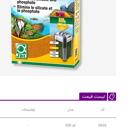
لیست قیمت
کد
مدل
توضیحات
-
500 gr
6828