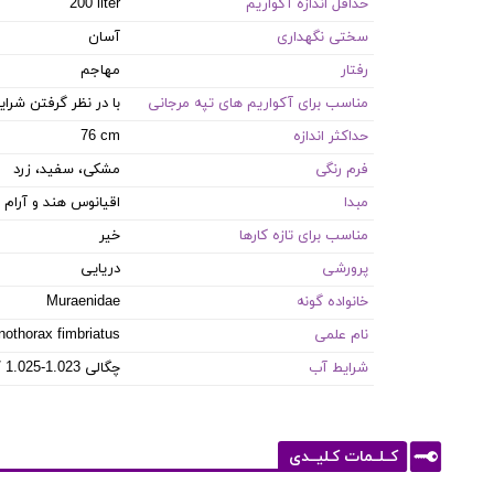
حداقل اندازه آکواریم
200 liter
سختی نگهداری
آسان
رفتار
مهاجم
مناسب برای آکواریم های تپه مرجانی
با در نظر گرفتن شر
حداکثر اندازه
76 cm
فرم رنگی
مشکی، سفید، زرد
مبدا
اقیانوس هند و آرام
مناسب برای تازه کارها
خیر
پرورشی
دریایی
خانواده گونه
Muraenidae
نام علمی
othorax fimbriatus
شرایط آب
8.1-8.4 PH / 8-12 dKH / 22-26 °C / چگالی 1.023-1.025
کــلــمات کـلیــدی