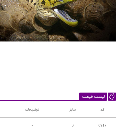
لیست قیمت
کد
سایز
توضیحات
-
S
6917