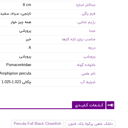
حداکثر اندازه
8 cm
فرم رنگی
نارنجی، سیاه، سفید
رژیم غذایی
همه چیز خوار
مبدا
پرورشی
مناسب برای تازه کارها
خیر
درجه
A
پرورشی
پرورشی
خانواده گونه
Pomacentridae
نام علمی
Amphiprion percula
شرایط آب
8.1-8.4 PH / 8-12 dKH / 22-26 °C / چگالی 1.023-1.025
کــلــمات کـلیــدی
دلقک ماهی پرکولا بلک فتون
Percula Full Black Clownfish