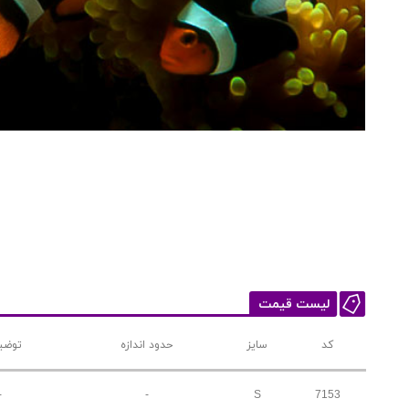
لیست قیمت
کد
سایز
حدود اندازه
توضی
-
-
S
7153