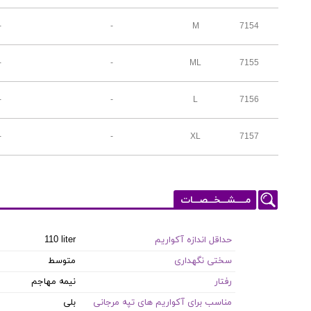
-
-
M
7154
-
-
ML
7155
-
-
L
7156
-
-
XL
7157
مـــــشـــخـــصـــات
حداقل اندازه آکواریم
110 liter
سختی نگهداری
متوسط
رفتار
نیمه مهاجم
مناسب برای آکواریم های تپه مرجانی
بلی