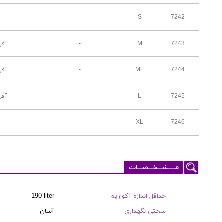
-
-
S
7242
7243
M
-
آفر
7244
ML
-
آفر
7245
L
-
آفر
-
-
XL
7246
مـــــشـــخـــصـــات
حداقل اندازه آکواریم
190 liter
سختی نگهداری
آسان