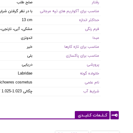
رفتار
صلح طلب
مناسب برای آکواریم های تپه مرجانی
با در نظر گرفتن شر
حداکثر اندازه
13 cm
فرم رنگی
مشکی، آبی، نارنجی، 
مبدا
اندونزی
مناسب برای تازه کارها
خیر
مناسب برای پاکسازی
بلی
پرورشی
دریایی
خانواده گونه
Labridae
نام علمی
ichoeres cosmetus
شرایط آب
8.1-8.4 PH / 8-12 dKH / 22-26 °C / چگالی 1.023-1.025
کــلــمات کـلیــدی