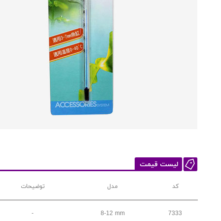
لیست قیمت
کد
مدل
توضیحات
-
8-12 mm
7333