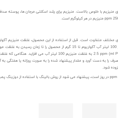
ReeFlowers Pure Magn حاوی منیزیم با خلوص بالاست. منیزیم برای رشد اسکلتی مرجان ها، پوس
ی مختلف متفاوت است. قبل از استفاده از این محصول، غلظت منیزیم آکواری
مناسب اندازه گیری کنید. به ازای هر 100 لیتر آب آکواریوم تا 15 گرم از محصول را
محصول (1 ml Pure Magnesium=1.1 gr) 2.5 ppm به غلظت منیزیم 100 لیتر
ف را به دست آورد و مقدار پیشنهاد شده را به صورت روزانه یا هفتگی به آکو
وده شود.