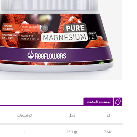
لیست قیمت
کد
مدل
توضیحات
-
250 gr
7348