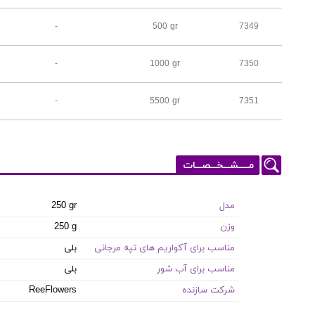
-
500 gr
7349
-
1000 gr
7350
-
5500 gr
7351
مـــــشـــخـــصـــات
مدل
250 gr
وزن
250 g
مناسب برای آکواریم های تپه مرجانی
بلی
مناسب برای آب شور
بلی
شرکت سازنده
ReeFlowers