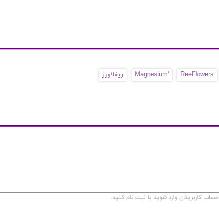
ReeFlowers
'Magnesium
ریفلاورز