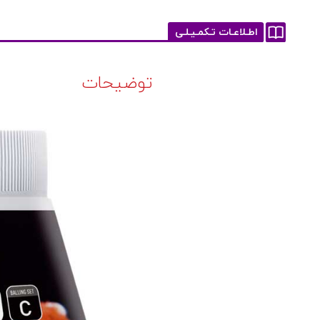
اطـلاعـات تـکمـیـلـی
توضیحات