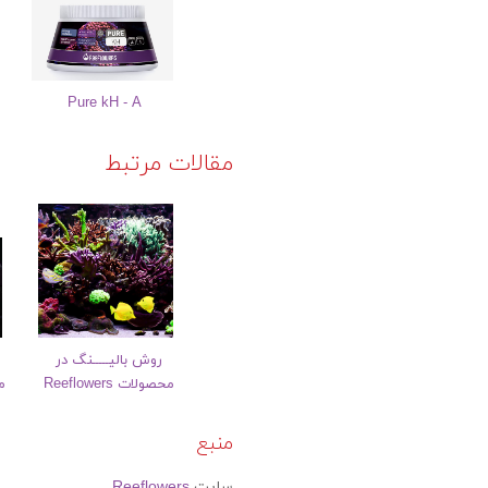
Pure kH - A
مقالات مرتبط
روش بالیـــــنگ در
محصولات Reeflowers
مح
منبع
سایت
Reeflowers