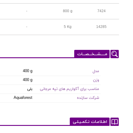
-
800 g
7424
-
5 Kg
14285
مـــــشـــخـــصـــات
مدل
400 g
وزن
400 g
مناسب برای آکواریم های تپه مرجانی
بلی
شرکت سازنده
Aquaforest
اطـلاعـات تـکمـیـلـی