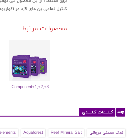
کنترل تمامی ین های لازم در آکواریوم خود می توانید به ه
محصولات مرتبط
Component+1,+2,+3
کــلــمات کـلیــدی
نمک معدنی مرجانی
Reef Mineral Salt
Aquaforest
elements