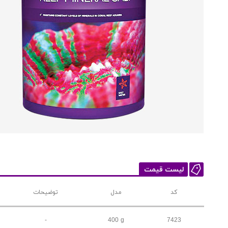
لیست قیمت
کد
مدل
توضیحات
-
400 g
7423