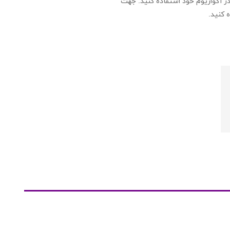
شده و خالص حل کرده و از آن در آکواریوم خود استفاده کنید. جهت