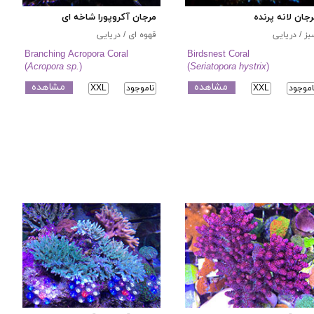
جان لانه پرنده
مرجان آکروپورا شاخه ای
ز / دریایی
قهوه ای / دریایی
Branching Acropora Coral
Birdsnest Coral
(
Acropora sp.
)
(
Seriatopora hystrix
)
مشاهده
مشاهده
اموجود
XXL
ناموجود
XXL