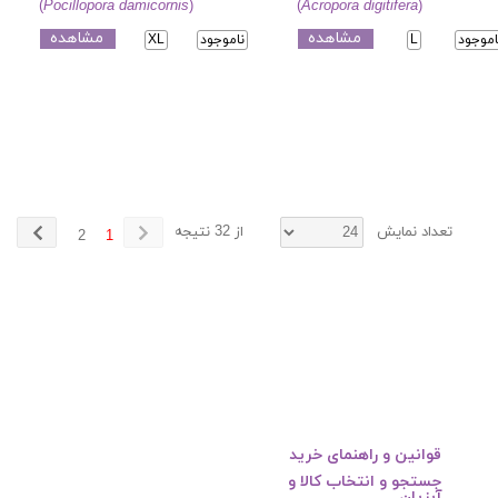
(
Pocillopora damicornis
)
(
Acropora digitifera
)
مشاهده
مشاهده
اموجود
L
ناموجود
XL
تعداد نمایش
از 32 نتیجه
2
1
قوانین و راهنمای خرید
جستجو و انتخاب کالا و
آبزیان