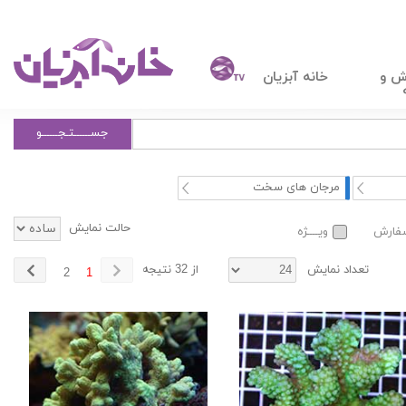
ش و
خانه آبزیان
جســــــتـجــــــو
مرجان های سخت
حالت نمایش
سفارش
ویــــژه
تعداد نمایش
از 32 نتیجه
2
1