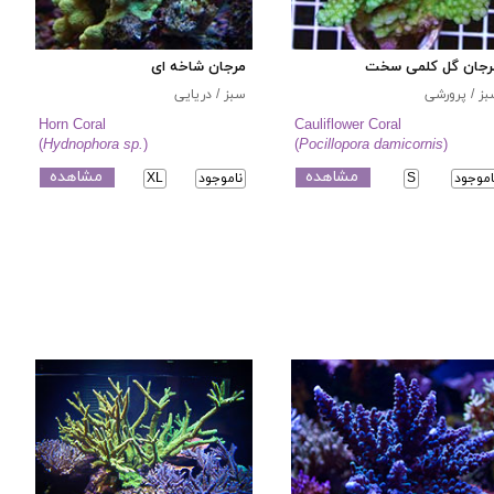
رجان گل کلمی سخت
مرجان شاخه ای
ز / پرورشی
سبز / دریایی
Horn Coral
Cauliflower Coral
(
Hydnophora sp.
)
(
Pocillopora damicornis
)
مشاهده
مشاهده
اموجود
S
ناموجود
XL