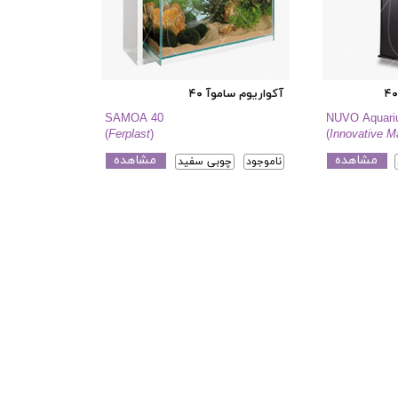
آکواریوم ساموآ ۴۰
SAMOA 40
NUVO Aquariu
(
Ferplast
)
(
Innovative M
مشاهده
مشاهده
ناموجود
چوبی سفید