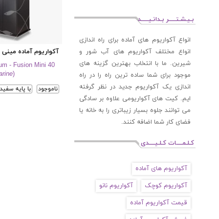
بـیـشـتـــــر بـدانـیـــــد
انواع آکواریوم های آماده برای راه اندازی
آکواریوم آماده مینی ۴۰
انواع مختلف آکواریوم های آب شور و
شیرین. ما با انتخاب بهترین گزینه های
m - Fusion Mini 40
arine
)
موجود برای شما ساده ترین راه را در راه
اندازی یک آکواریوم جدید در نظر گرفته
ناموجود
با پایه سفید
ایم. کیت های آکواریومی علاوه بر سادگی
می توانند جلوه بسیار زیباتری را به خانه یا
فضای کار شما اضافه کنند.
کـلـمــــات کـلـیــــدی
آکواریوم های آماده
آکواریوم کوچک
آکواریوم نانو
قیمت آکواریوم آماده