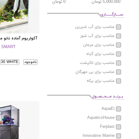
ســــازگــــــاری
مناسب برای آب شیرین
مناسب برای آب شور
آکواریوم آماده نانو
مناسب برای مرجان
T SMART
مناسب برای گیاه
ناموجود
30 WHITE
مناسب برای لاکپشت
مناسب برای بی مهرگان
مناسب برای برکه
بــرنــد مـــحــصــول
AquaEl
AquaticsHouse
Ferplast
Innovative Marine