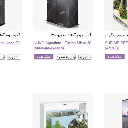
 مخصوص نگهداری میگو (شریمپ ست اسمارت)
آکواریوم آماده میکرو ۳۰
آکواریوم آماده
ion Nano 20
NUVO Aquarium - Fusion Micro 30
SHRIMP SE
(
Innovative Marine
)
(
AquaEl
)
مشاهده
مشاهده
ناموجود
با پایه سفید
ناموجود
با 