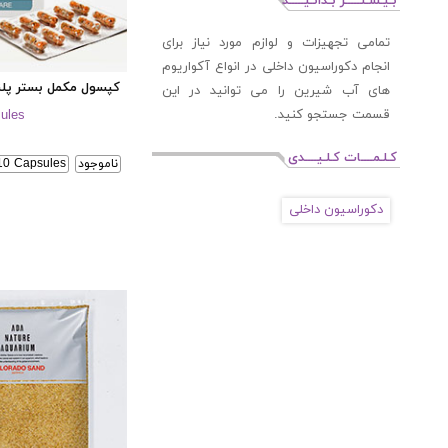
بـیـشـتـــــر بـدانـیـــــد
تمامی تجهیزات و لوازم مورد نیاز برای
انجام دکوراسیون داخلی در انواع آکواریوم
کپسول مکمل بستر پل
های آب شیرین را می توانید در این
قسمت جستجو کنید.
sules
کـلـمــــات کـلـیــــدی
ناموجود
10 Capsules
دکوراسیون داخلی