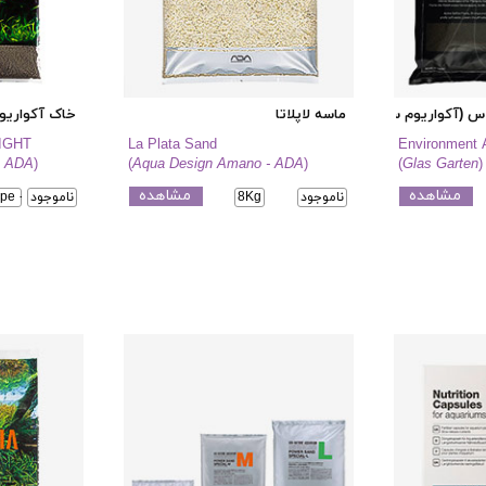
س (آکواریوم سول اینوایرومنت)
ماسه لاپلاتا
خاک آکواریوم
LIGHT
La Plata Sand
Environment A
- ADA
)
(
Aqua Design Amano - ADA
)
(
Glas Garten
)
مشاهده
مشاهده
ناموجود
8Kg
ناموجود
pe - 9L