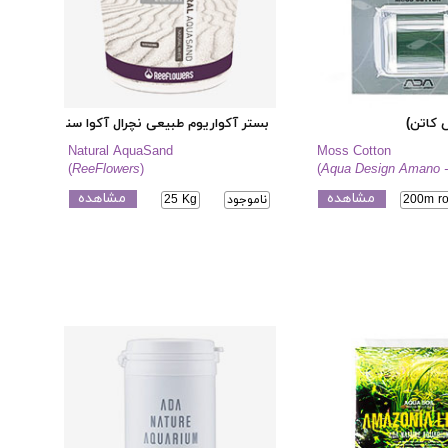
 کاتن)
بستر آکواریوم طبیعی نچرال آکوا سند
Natural AquaSand
Moss Cotton
(
ReeFlowers
)
(
Aqua Design Amano 
مشاهده
مشاهده
200m ro
ناموجود
25 Kg