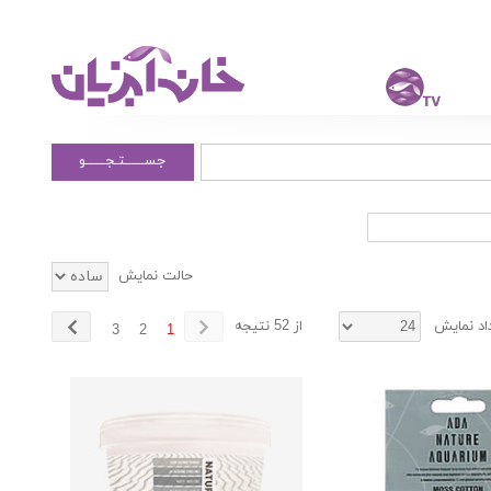
جســــــتـجــــــو
حالت نمایش
اد نمایش
از 52 نتیجه
3
2
1