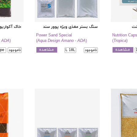
نت
سنگ بستر مغذی ویژه پوور سند
خاک آکواریوم
Power Sand Special
Nutrition Cap
- ADA
)
(
Aqua Design Amano - ADA
)
(
Tropica
)
مشاهده
مشاهده
ناموجود
L 18L
ناموجود
pe - 9L