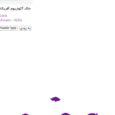
خاک آکواریوم آفریکان
icana
 Amano - ADA
)
به زودی
Powder type - 9L