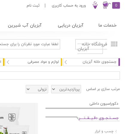
0
ورود به حساب کاربری
|
ثبت نام
خدمات ما
آبزیان دریایی
آبزیان آب شیرین
فروشگاه خانه
آبزیان
جستجوی خانه آبزیان
لوازم و مواد مصرفی
ا
مرتب سازی بر اساس
دکوراسیون داخلی
جســتـجــوی دقـیــقــتــــر
چسب و ابزار