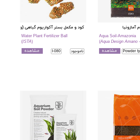
 آمازونیا
کود و مکمل بستر آکواریوم گیاهی (واتر پلنت فرتی
Water Plant Fertilizer Ball
Aqua Soil-Amazonia
(
ISTA
)
(
Aqua Design Amano 
مشاهده
مشاهده
Powder ty
ناموجود
I-080