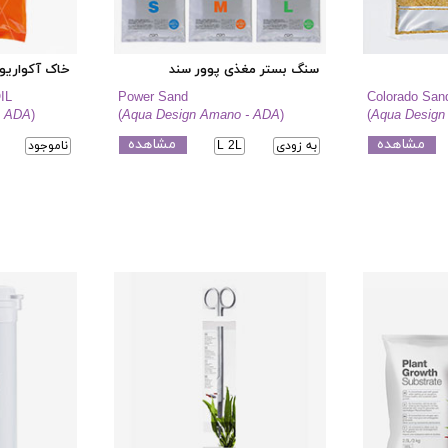
سنگ بستر مغذی پوور سند
خاک آکواریوم
IL
Power Sand
Colorado San
- ADA
)
(
Aqua Design Amano - ADA
)
(
Aqua Design
مشاهده
مشاهده
به زودی
L 2L
ناموجود