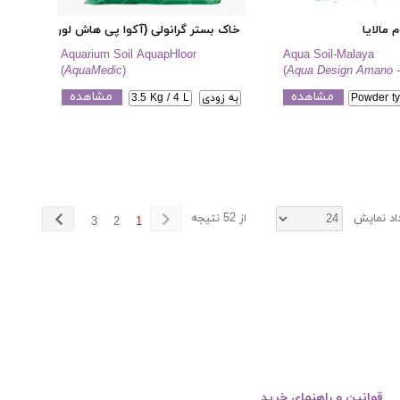
 مالایا
خاک بستر گرانولی (آکوا پی هاش لور)
Aquarium Soil AquapHloor
Aqua Soil-Malaya
(
AquaMedic
)
(
Aqua Design Amano 
مشاهده
مشاهده
Powder ty
به زودی
3.5 Kg / 4 L
اد نمایش
از 52 نتیجه
3
2
1
قوانین و راهنمای خرید