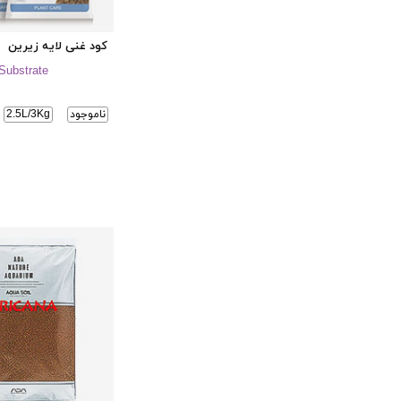
کود غنی لایه زیرین
Substrate
ناموجود
2.5L/3Kg