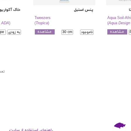
ا
پنس استیل
خاک آکواریوم
Tweezers
Aqua Soil-Afr
- ADA
)
(
Tropica
)
(
Aqua Design
مشاهده
مشاهده
ناموجود
30 cm
به زودی
pe - 9L
تعد
راهنمای استفاده از سایت