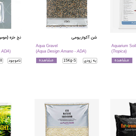
شن آکواریومی
نخ خزه (موس
Aqua Gravel
Aquarium Soil
- ADA
)
(
Aqua Design Amano - ADA
)
(
Tropica
)
مشاهده
مشاهده
به زودی
15Kg-S
ناموجود
ll