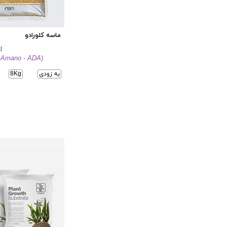
ماسه کلورادو
d
 Amano - ADA
)
به زودی
8Kg