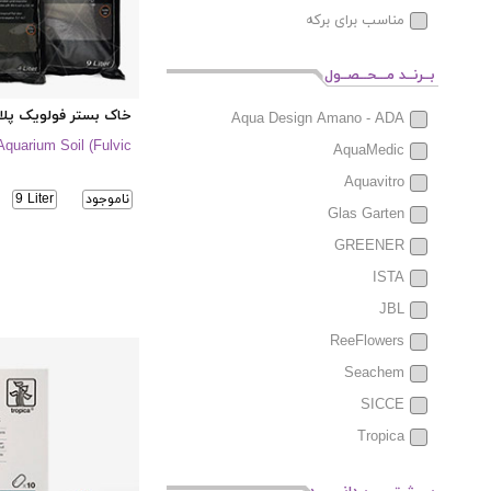
مناسب برای برکه
بــرنــد مـــحــصــول
خاک بستر فولویک پلا
Aqua Design Amano - ADA
quarium Soil (Fulvic Plus)
AquaMedic
Aquavitro
ناموجود
9 Liter
Glas Garten
GREENER
ISTA
JBL
ReeFlowers
Seachem
SICCE
Tropica