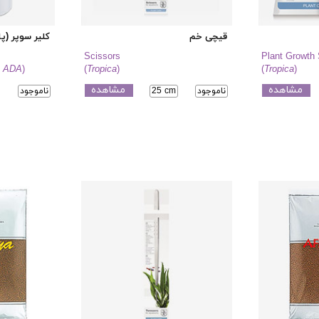
قیچی خم
کلیر سوپر (پ
Scissors
Plant Growth 
- ADA
)
(
Tropica
)
(
Tropica
)
مشاهده
مشاهده
ناموجود
25 cm
ناموجود