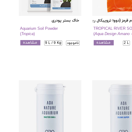
 قرمز (دووا تروپیکال ریور سویل)
خاک بستر پودری
Aquarium Soil Powder
TROPICAL RIVER SO
(
Tropica
)
(
Aqua Design Amano 
مشاهده
مشاهده
2 L
ناموجود
9 L / 9 Kg