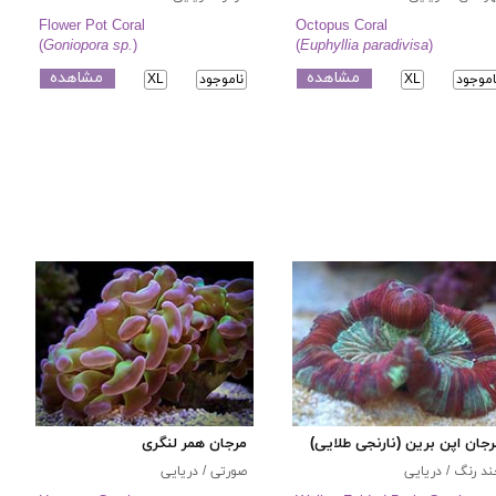
Flower Pot Coral
Octopus Coral
(
Goniopora sp.
)
(
Euphyllia paradivisa
)
مشاهده
مشاهده
اموجود
XL
ناموجود
XL
جان اپن برین (نارنجی طلایی)
مرجان همر لنگری
د رنگ / دریایی
صورتی / دریایی