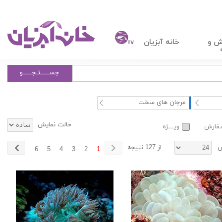
ش و
خانه آبزیان
جســــــتـجــــــو
مرجان های سخت
حالت نمایش
سفارش
ویــــژه
ش
از 127 نتیجه
6
5
4
3
2
1