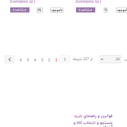
(
Goniopora sp.
)
(
Goniopora sp.
)
مشاهده
مشاهده
اموجود
S
ناموجود
XL
ش
از 127 نتیجه
6
5
4
3
2
1
قوانین و راهنمای خرید
جستجو و انتخاب کالا و
آبزیان