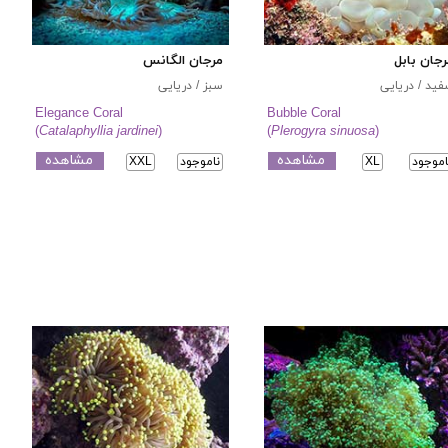
جان بابل
مرجان الگانس
ید / دریایی
سبز / دریایی
Elegance Coral
Bubble Coral
(
Catalaphyllia jardinei
)
(
Plerogyra sinuosa
)
مشاهده
مشاهده
اموجود
XL
ناموجود
XXL