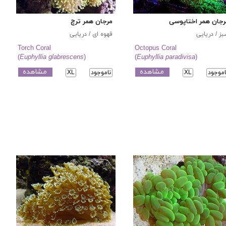
رجان همر اختاپوسی
مرجان همر ترچ
ز / دریایی
قهوه ای / دریایی
Torch Coral
Octopus Coral
(
Euphyllia glabrescens
)
(
Euphyllia paradivisa
)
مشاهده
مشاهده
اموجود
XL
ناموجود
XL