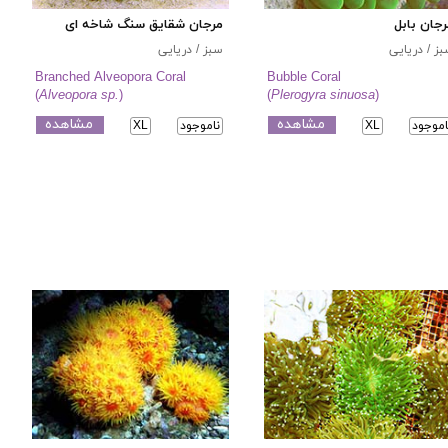
جان بابل
مرجان شقایق سنگ شاخه ای
ز / دریایی
سبز / دریایی
Branched Alveopora Coral
Bubble Coral
(
Alveopora sp.
)
(
Plerogyra sinuosa
)
مشاهده
مشاهده
اموجود
XL
ناموجود
XL