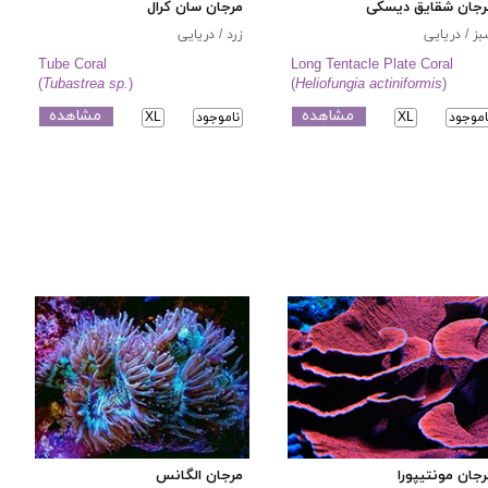
رجان شقایق دیسکی
مرجان سان کرال
ز / دریایی
زرد / دریایی
Tube Coral
Long Tentacle Plate Coral
(
Tubastrea sp.
)
(
Heliofungia actiniformis
)
مشاهده
مشاهده
اموجود
XL
ناموجود
XL
جان مونتیپورا
مرجان الگانس