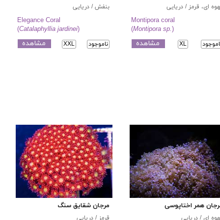
وه ای، قرمز / دریایی
بنفش / دریایی
Elegance Coral
Montipora coral
(
Catalaphyllia jardinei
)
(
Montipora sp.
)
مشاهده
مشاهده
اموجود
XL
ناموجود
XXL
رجان همر اختاپوسی
مرجان شقایق سنگ
وه ای / دریایی
قرمز / دریایی